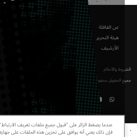
عن القافلة
موقع أرامكو السعودية
هيئة التحرير
مجلة أرامكو وورلد
بالإنجليزية
الأرشيف
مركز إثراء
وط والأحكام
ع الحقوق محفوظة
2026
©
عندما يضغط الزائر على "قبول جميع ملفات تعريف الارتباط"
فإن ذلك يعني أنه يوافق على تخزين هذه الملفات على جهازه