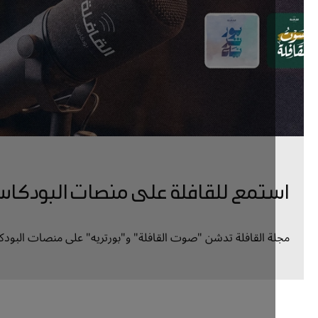
تمع للقافلة على منصات البودكاست
ة القافلة تدشن "صوت القافلة" و"بورتريه" على منصات البودكاست