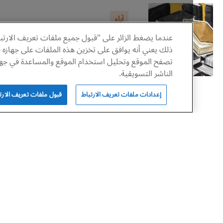
آراء
عندما يضغط الزائر على "قبول جميع ملفات تعريف الارتباط" فإن
ليس بالمؤسسة وحدها يحيا
ذلك يعني أنه يوافق على تخزين هذه الملفات على جهازه لتحسين
تصفح الموقع وتحليل استخدام الموقع والمساعدة في جهود
الإبداع
الناشر التسويقية.
إعدادات ملفات تعريف الارتباط
قبول ملفات تعريف الارتباط كلها
راضي النماصي
أغسطس 9, 2026
علوم
مختبر
الفيتامينات.. بتفاصيلها
المجهولة