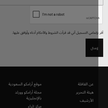
Recapt
بإتمامي التسجيل أني قد قرأت الشروط والأحكام أدناه وأوافق عليها.
إرسال
عن القافلة
موقع أرامكو السعودية
هيئة التحرير
مجلة أرامكو وورلد
بالإنجليزية
الأرشيف
مركز إثراء