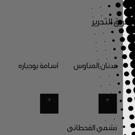
يق التحرير
عدنان المناوس
أسامة بوجباره
نشمي القحطاني