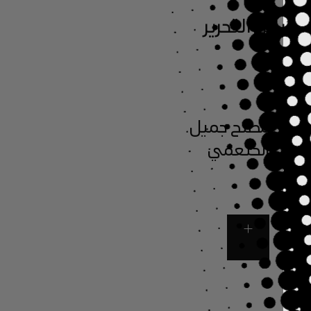
يس التحرير
مصلح جميل
الخثعمي