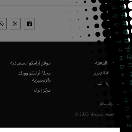
مجلة
القافلة
ك
عن القافلة
موقع أرامكو السعودية
هيئة التحرير
مجلة أرامكو وورلد
بالإنجليزية
الأرشيف
مركز إثراء
وط والأحكام
ع الحقوق محفوظة
2026
©