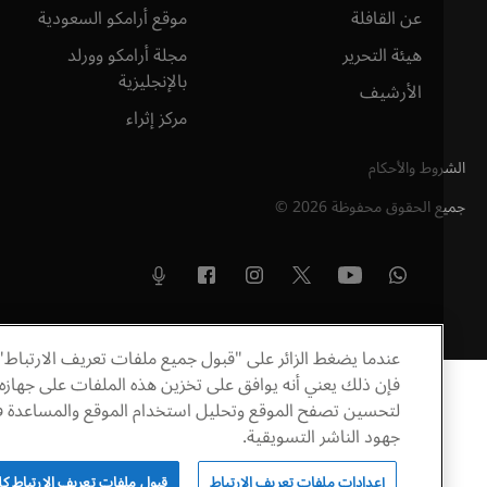
عن القافلة
موقع أرامكو السعودية
هيئة التحرير
مجلة أرامكو وورلد
بالإنجليزية
الأرشيف
مركز إثراء
وط والأحكام
ع الحقوق محفوظة
2026
©
عندما يضغط الزائر على "قبول جميع ملفات تعريف الارتباط"
فإن ذلك يعني أنه يوافق على تخزين هذه الملفات على جهازه
لتحسين تصفح الموقع وتحليل استخدام الموقع والمساعدة في
جهود الناشر التسويقية.
إعدادات ملفات تعريف الارتباط
قبول ملفات تعريف الارتباط كلها