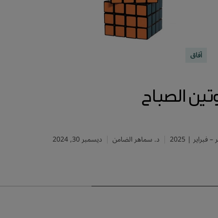
آفاق
تين الصباح
 – فبراير | 2025
د. سماهر الضامن
ديسمبر 30, 2024
مايو – يوني