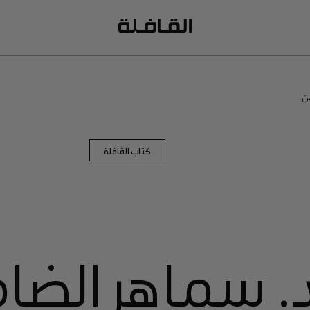
ن
كتاب القافلة
. سماهر الضا