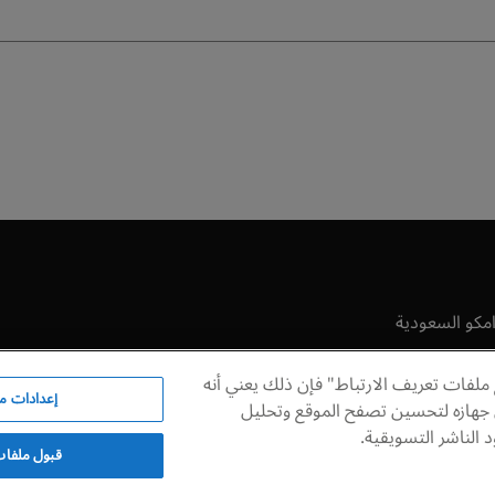
امكو السعودية
مكو وورلد بالإنجليزية
ملفات تعريف الارتباط" فإن ذلك يعني أنه
ء
إعدادات مل
 جهازه لتحسين تصفح الموقع وتحليل
الشروط والأحكام
الناشر التسويقية.
قبول ملفات 