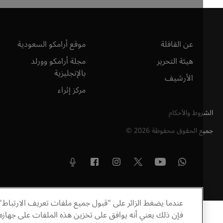
عن القافلة
موقع أرامكو السعودية
هيئة التحرير
مجلة أرامكو وورلد
بالإنجليزية
الأرشيف
مركز إثراء
وط والأحكام
ع الحقوق محفوظة
2026
©
عندما يضغط الزائر على "قبول جميع ملفات تعريف الارتباط"
فإن ذلك يعني أنه يوافق على تخزين هذه الملفات على جهازه