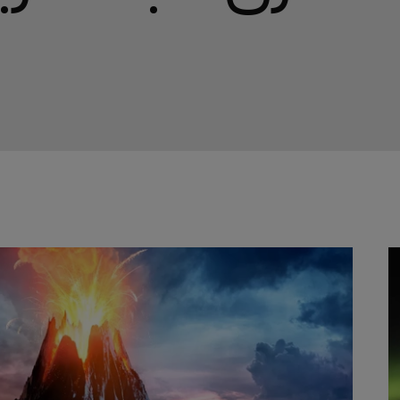
مجلة
القافلة