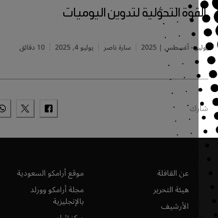
وة التحوُّلية لتدوين اليوميات
و - أغسطس | 2025
سارة ناصر
يوليو 4, 2025
10 دقائق
ك
عن القافلة
موقع أرامكو السعودية
هيئة التحرير
مجلة أرامكو وورلد
بالإنجليزية
الأرشيف