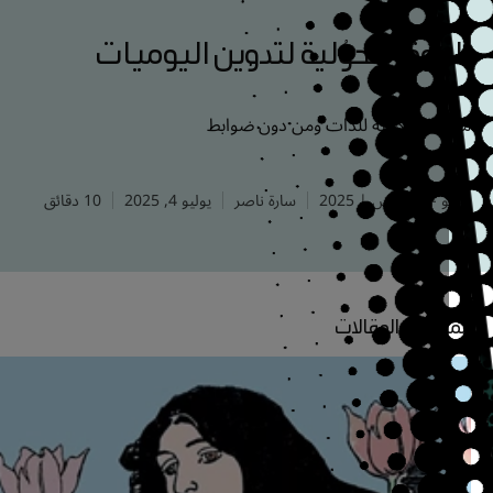
قوة التحوُّلية لتدوين اليوميات
عيل الكتابة للذات ومن دون ضوابط
و - أغسطس | 2025
سارة ناصر
يوليو 4, 2025
10 دقائق
زيد من المقالات
مجلة
القافلة