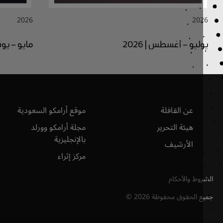
2026
20
ليو – أغسطس | 2026
مايو – يونيو | 2026
عن القافلة
موقع أرامكو السعودية
هيئة التحرير
مجلة أرامكو وورلد
بالإنجليزية
الأرشيف
مركز إثراء
وط والأحكام
ع الحقوق محفوظة
2026
©