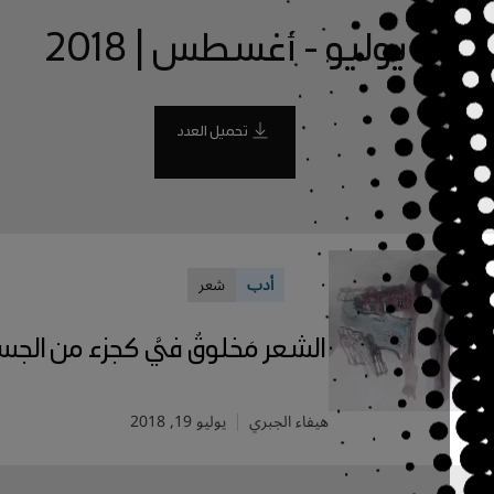
يوليو - أغسطس | 2018
تحميل العدد
أدب
شعر
الشعر مَخلوقٌ فيَّ كجزء من الجسد
هيفاء الجبري
يوليو 19, 2018