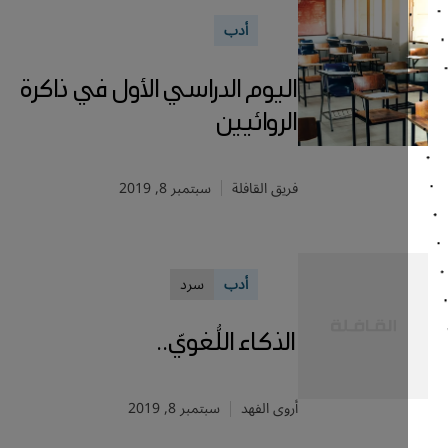
أدب
اليوم الدراسي الأول في ذاكرة
الروائيين
فريق القافلة
سبتمبر 8, 2019
أدب
سرد
الذكاء اللُّغويّ..
أروى الفهد
سبتمبر 8, 2019