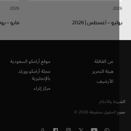
2026
20
ليو – أغسطس | 2026
مايو – يونيو | 2026
عن القافلة
موقع أرامكو السعودية
هيئة التحرير
مجلة أرامكو وورلد
بالإنجليزية
الأرشيف
مركز إثراء
وط والأحكام
ع الحقوق محفوظة
2026
©