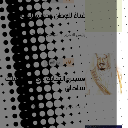
غناءٌ للوطن وجودةٌ للحياة
رئيس التحرير
سبتمبر 9, 2019
آراء
مع القراء
مسيرة الثقافة في عهد الملك
سلمان
د. عبدالكريم الزيد
سبتمبر 9, 2019