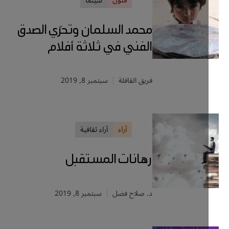
فنون
سينما
محمد السلمان وتحرّي الصدق
الفني في ثلاثة أفلام
فريق القافلة
سبتمبر 8, 2019
آراء
آراء ثقافية
رهانات المستقبل
د. صلاح فضل
سبتمبر 8, 2019