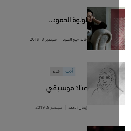
لولوة الحمود..
خالد ربيع السيد
سبتمبر 8, 2019
أدب
شعر
عنادٌ موسيقي
إيمان الحمد
سبتمبر 8, 2019