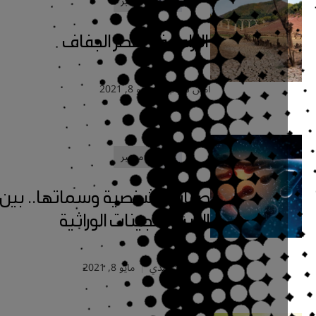
علوم
مختبر
الزراعة في عصر الجفاف
أمين‭ ‬نجيب
مايو 8, 2021
علوم
مختبر
صفات الشخصية وسماتها.. بين
البيئة والجينات الوراثية
د. ندى الأحمدي
مايو 8, 2021