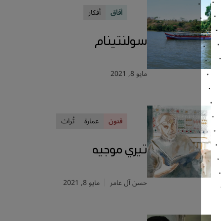
آفاق
أفكار
سولنتينام
مايو 8, 2021
فنون
عمارة
تُراث
تيري موجيه
حسن آل عامر
مايو 8, 2021