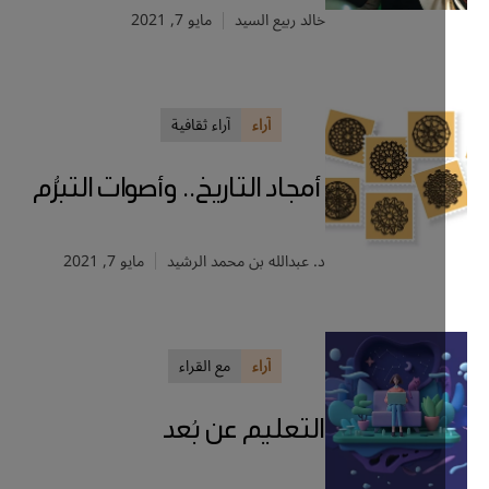
خالد ربيع السيد
مايو 7, 2021
آراء
آراء ثقافية
أمجاد التاريخ.. وأصوات التبرُّم
د. عبدالله بن محمد الرشيد
مايو 7, 2021
آراء
مع القراء
التعليم عن بُعد