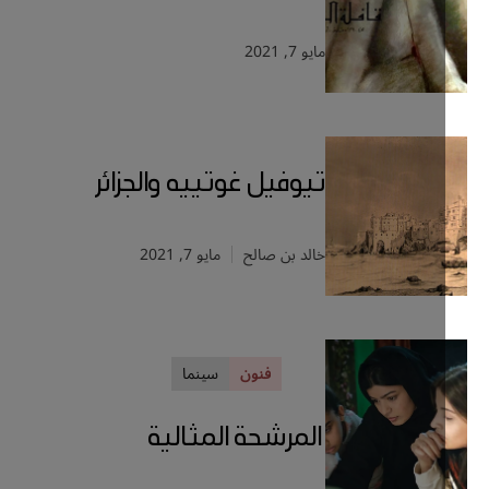
مايو 7, 2021
تيوفيل غوتييه والجزائر
خالد بن صالح
مايو 7, 2021
فنون
سينما
المرشحة المثالية