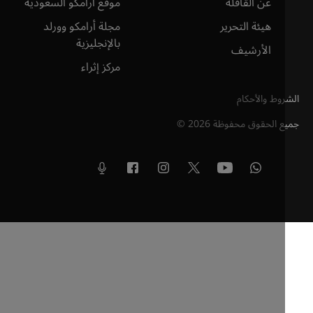
عن القافلة
موقع أرامكو السعودية
هيئة التحرير
مجلة أرامكو وورلد
بالإنجليزية
الأرشيف
مركز إثراء
وط والأحكام
ع الحقوق محفوظة
2026
©