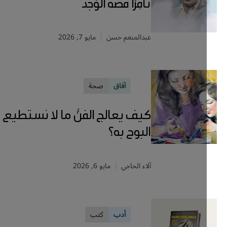
ناقِرًا فضةَ الوَجد
عبدالمنعم حسن
مايو 7, 2026
آفاق
صحة
كيف يعالج الفنُّ ما لا نستطيع
البوح به؟
آلاء الحاجي
مايو 6, 2026
أدب
كتب