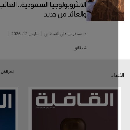
الانثروبولوجيا السعودية.. الغائب
والعائد من جديد
د. مسفر بن علي القحطاني
مارس 12, 2026
4 دقائق
انظر الكل
داد