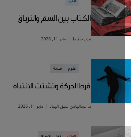
أدب
الكتاب بين السمّ والترياق
ندى حطيط
مايو 11, 2026
علوم
صحة
فرط الحركة وتشتت الانتباه
د. عبدالهادي عتيق الهباد
مايو 11, 2026
فنون
فنون بصرية