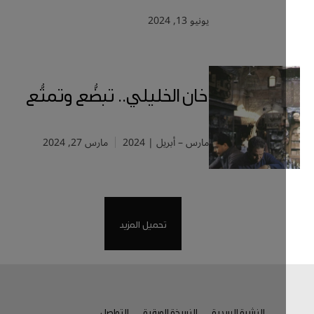
يونيو 13, 2024
خان الخليلي.. تبضُّع وتمتُّع
مارس – أبريل | 2024
مارس 27, 2024
تحميل المزيد
النشرة البريدية
النسخة الورقية
التواصل