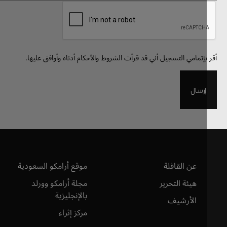
Recapt
بإتمامي التسجيل أني قد قرأت الشروط والأحكام أدناه وأوافق عليها.
إرسال
عن القافلة
موقع أرامكو السعودية
هيئة التحرير
مجلة أرامكو وورلد
بالإنجليزية
الأرشيف
مركز إثراء