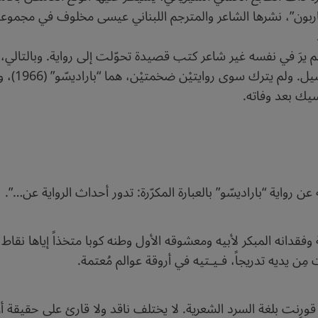
اربون”، نشرها الشاعر والمترجم اللبناني عيسى مخلوف في مجموع
 لم يرَ في نفسه غير شاعر كتب قصيدة تحوّلت إلى رواية. وبالتالي، يم
كسيك بعد وفاته.
ن رواية “باراديسّو” بالعبارة المكرّرة: تدور أحداث الرواية عن…”.
فقدانه المبكر لأبيه ومعشوقه الأول وطنه كوبا متخذاً إياها نقاط ارت
مِن يديه تدريجاً، فـيـتيه في أروقة عوالم مُعتمة.
ا قورِنت بلغة السرد الشعرية. لا يختلف ناقد ولا قارئ على حقيقة