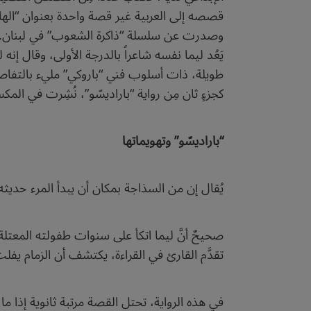
قصصه إلى العربية غير قصة واحدة بعنوان “اله
وصدرت عن سلسلة “ذاكرة الشعوب” في لبنان.
يَعُد ليما نفسه شاعراً بالدرجة الأولى، وقال إنه
كجزءٍ ثان مِن رواية “باراديسّو”، نُشِرت في الم
“باراديسّو” وتهويماتها
يُقال إن من السذاجة بمكان أن يبدأ المرء حديثه ع
صحيحٌ أنَّ ليما اتكأ على سنوات طفولته المعتلة و
تقدَّم القارئ في القراءة، يكتشف أن الزمام يفلت 
في هذه الرواية، تحتل القصة مرتبة ثانوية إذا م