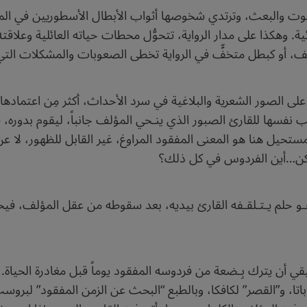
لموت والبعث، وترتدي شخوصها أثواب الأبطال الأسطوريين في الم
هكذا على مدار الرواية، تتحوُّل محطات حياته العائلية وعلاقته 
، أو كبطل متخفٍّ في الرواية تخطى الصعوبات والمشكلات التي 
تمد على الصور الشعرية والبلاغية في سرد الأحداث، أكثر مِن اعتماد
 تهب نفسها للقارئ الصبور الذي ينـحي المؤلف جانباً، ليقوم بدوره، 
تحيل هنا هو المعنى المفقود المراوغ، غير القابل للظهور، لا عن
ولكن…أين الفردوس في كل ذلك؟
لم يـتـلقـفه القارئ بيديه، بعد سقوطه من عقل المؤلف، فيحلم 
قي أن يترك بِـضعة من فردوسه المفقود يوماً قبل مغادرة الحيا
اباتا، و”القصر” لكافكا، وبالطبع “البحث عن الزمن المفقود” لبروس