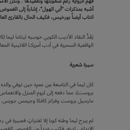
فهم الرواية رغم صعوبتها وتعقيدها”. وتكرّر الأمر
أشبه بمذكرات “أبي الهول”، إشارةً إلى الغموض 
انتاب أيضاً بورخيس، فكيف الحال بالقارئ الع
الواقعية السحرية في أدب أمريكـا اللاتينية المعاص
سيرة شعرية
كان ليما في التاسعة مِن عمرِه حين توفي والد
بروست)، مما دفعه إلى لزوم المنزل والانغماس ف
مارسيل بروست وفرانز كافكا وجيمس جويس.
لم يبرح ليما وطنه كوبا إلا لفتراتٍ قصيرة في 
الإبداعي لديه، فكتب عدداً مِن القصص القصيرة 