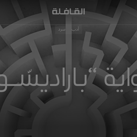
أدب
سرد
اية “باراديسّـو