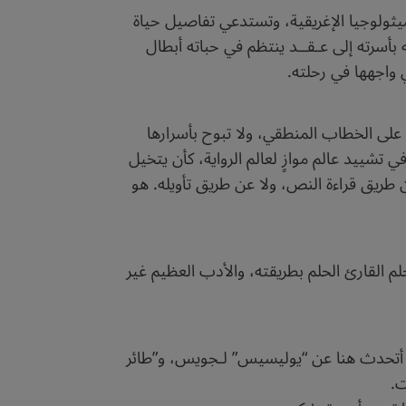
يثولوجيا الإغريقية، وتستدعي تفاصيل حياة
بأسرته إلى عـقــد ينتظم في حباته أبطال
واجهها في رحلته.
ها على الخطاب المنطقي، ولا تبوح بأسرارها
في تشييد عالم موازٍ لعالم الرواية، كأن يتخيل
 طريق قراءة النص، ولا عن طريق تأويله. هو
القارئ الحلم بطريقته، والأدب العظيم غير
ة. أتحدث هنا عن “يوليسيس” لـجويس، و”طائر
ت.