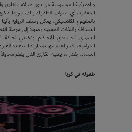
والمعرفية الموسوعية من دون مبالاة بالقارئ وا
المفقود، أي سنوات الطفولة والصبا ووطنه كوبا، ا
بالمفهوم الكلاسيكي، يمكن وصف الرواية بأنها
الصداقة واللذات الحسية وصولاً إلى مرحلة النض
السردي التصاعدي المُحـكـم، وتختفي الحبكة، لتسب
الدرامية، بقدرِ اهتمامها بمحاولة استعادة الف
السماء، بقدر ما يعنيه القارئ الذي يقفز محاولا
طفولة في كوبا