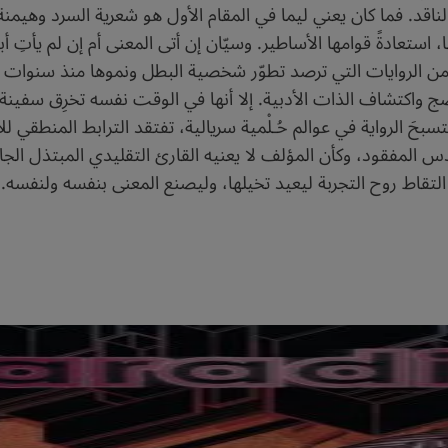
لناقد. فما كان يعني ليما في المقام الأول هو شعرية السرد وهيمن
ستعادةً قوامها الأساطير. وسيّان إن أتى المعنى أم إن لم يأتِ أبدا
 من الروايات التي ترصد تطوّر شخصية البطل ونموها منذ سنوات 
ج واكتشاف الذات الأدبية. إلا أنها في الوقت نفسه تخرِق سفينة ال
حَ الرواية في عوالم حُـلْمية سريالية، تفتقد الترابط المنطقي للأ
رودس المفقود، وكأن المؤلف لا يعنيه القارئ التقليدي المبتذل ا
ً التقاط روح التجربة ليعيد تخيلها، وليصنع المعنى بنفسه ولنفسه.