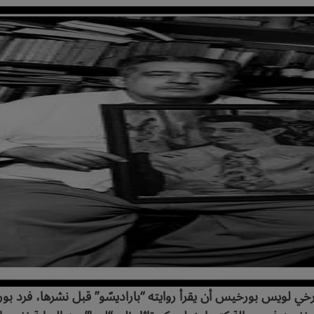
خي لويس بورخيس أن يقرأ روايته “باراديسّو” قبل نشرها، فرد بور