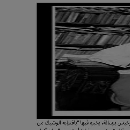
خيس برسالة، يخبره فيها “باقترابه الوشيك من