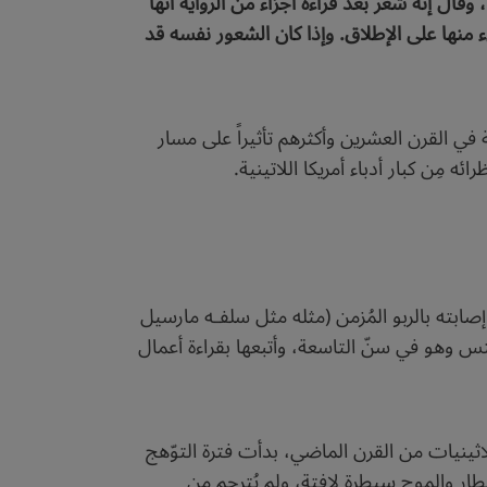
وقال إنه شعر بعد قراءة أجزاء من الرواية أنها
 منها على الإطلاق. وإذا كان الشعور نفسه قد
 والنثر في أمريكا اللاتينية في القرن العشرين وأكثرهم تأثيراً على مسار
ه مِن كبار أدباء أمريكا اللاتينية.
ابته بالربو المُزمن (مثله مثل سلفـه مارسيل
تس وهو في سنّ التاسعة، وأتبعها بقراءة أعمال
اثينيات من القرن الماضي، بدأت فترة التوّهج
طار والموج سيطرة لافتة، ولم يُترجم من