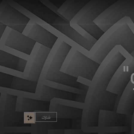
"
شارك