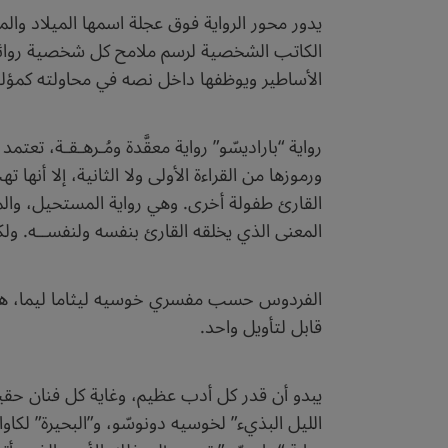
يدور محور الرواية فوق عجلة اسمها الميلاد وا
الكاتب الشخصية لرسم ملامح كل شخصية روائية. و
الأساطير ويوظفها داخل نصه في محاولته كمؤلف
رواية “باراديسّو” رواية معقَّدة ومُـرهـقـة، تع
ورموزها من القراءة الأولى ولا الثانية، إلا أنها
القارئ طفولة أخرى. وهي رواية المستحيل، والمس
المعنى الذي يخلقه القارئ بنفسه ولنفســه. 
الفردوس حسب مفسري خوسيه ليثاما ليما، هـو ح
قابل لتأويل واحد.
يبدو أن قدر كل أدب عظيم، وغاية كل فنان حقي
الليل البذيء” لخوسيه دونوسّو، و”البحيرة” لكاو