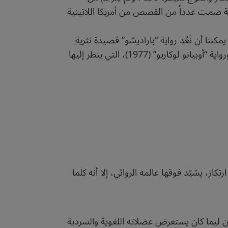
ة ضمت عدداً من القصص من أمريكا اللاتينية
كننا أن نَعُد رواية “باراديسّو” قصيدة نثرية
طويلة، ذات أسلوب فني “باروكي” مليء بالتفاصيل. ولم يترك سوى روايتيْن ضخمتيْن، هما “باراديسّو” (1966)، ورواية “أوبيانو لوكاريو” (1977)، التي ينظر إليها
كاز، يشيّد فوقها عالمه الروائي، إلا أنه كلما
 أن ليما كان يستعرض عضلاته اللغوية والسردية