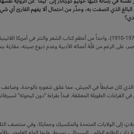
 نفسه في رسالة كتبها خوليو كورتاثار إلى “ليما” عن الرواية نفسها، 
البالغ الذي اتصفت به، وحذّر من احتمال ألا يفهم القارئ أي شيء
ادي؟
يَعُدُّ النقاد الأديب الكوبي خوسيه ليثاما ليما (1976-1910)، واحداً من أعظم كتاب الشعر
ر، على الرغم من قلّة أعماله الأدبية وعدم ذيوع صيته، مقارنة بنظرائ
ه الذي كان ضابطاً في الجيش، مما عمّق شعوره بالوحدة، وضاعف إص
ي القراءات الطويلة المعمّقة. فبدأ بقراءة “دون كيخوته” لسيرفان
رحلاتٍ إلى الولايات المتحدة والمكسيك وجمايكا. وفي منتصف الثل
ذات الطابع الحُلمي السيريالي، يسيطر عليها الولع الغامض بالأم