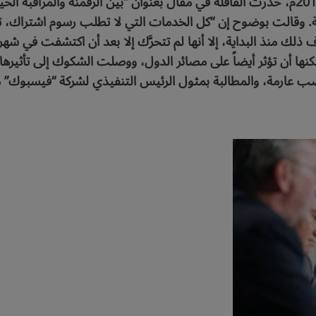
قبل أربعة أعوام –وتحديداً في عدد مايو/يونيو 2014م، حذَّرت القافلة في مقال بعنوان “بين
ة. وقالت بوضوح إن “كل الخدمات التي لا تطلب رسوم اشتراك، ت
لك منذ البداية، إلا أنها لم تتحرَّك إلا بعد أن اكتشفت في شهر
أن تؤثر أيضاً على مصائر الدول، ووصلت الشكوك إلى تأثيرها عل
 غضب عارمة، والمطالبة بمثول الرئيس التنفيذي لشركة “فيسبوك” م