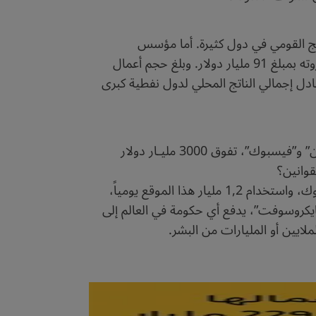
، وهو ما يزيد على إجمالي الناتج القومي في دول كثيرة. أما مؤسس
“مايكروسوفت” بيل جيتس الذي ظل متربعاً على قمة هذه القائمة 15 سنة، ثم تراجع إلى المرتبة الثانية، فتقدّر ثروته بمبلغ 91 مليار دولار. وبلغ حجم أعمال
ر، وبلغت قيمتها السوقية حوالي 900 مليار دولار. وهو ما يعادل إجمالي الناتج المحلي لدول نفطية كبرى
والإشارة إلى أن قيمة أسهم خمس شركات فقط، هي “أبل” و”ألفا بيت” مالكة “جوجل” و”مايكروسوفـت” و”أمـازون” و”فيسبوك”، تفوق 3000 مليـار دولار
قوانين؟
وإذا كان امتلاك الأموال الطائلة يضفي قوة هائلة على أي شركة تقنية، فإن وجود أكثر من ملياري مستخدم لفيسبوك، واستخدام 1,2 مليار هذا الموقع يومياً،
ة لبرامج “مايكروسوفت”، يدفع أي حكومة في العالم إلى
يين أو المليارات من البشر.