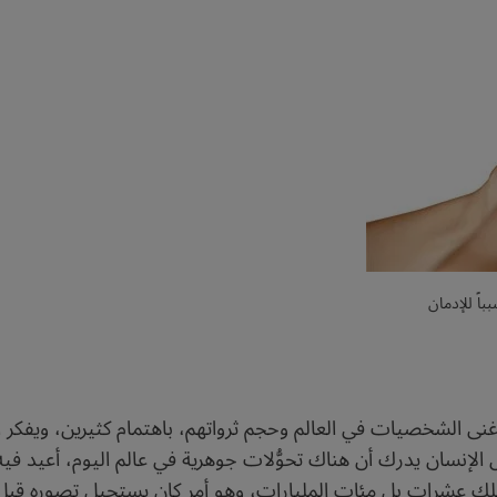
اً للإدمان
نى الشخصيات في العالم وحجم ثرواتهم، باهتمام كثيرين، ويفكر 
عل الإنسان يدرك أن هناك تحوُّلات جوهرية في عالم اليوم، أعيد ف
لك عشرات بل مئات المليارات، وهو أمر كان يستحيل تصوره قب