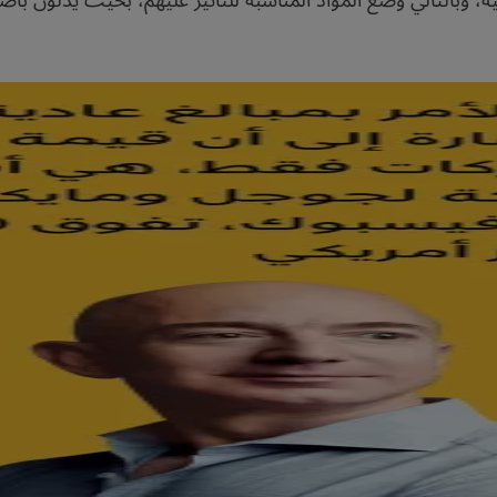
وبالتالي وضع المواد المناسبة للتأثير عليهم، بحيث يدلون بأص