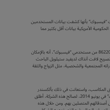
تقارير كان من المفترض أن تدق ناقوس الخطر لدى كثيرين، ففي عام 2013م، اعترفت “فيسبوك” بأنها كشفت بيانات المستخدمين
كومية الأمريكية بيانات أقل بكثير مما
وفي عام 2015م كشفت دراسة أعدَّها باحثون من جامعتي كامبريدج البريطانية وستانفورد الأمريكية، شارك فيها 86220 من مستخدمي “فيسبوك”، أنه بالإمكان
ريح لافت آنذاك لديفيد ستيلويل الباحث
راته المجتمعية والشخصية، مثل الزواج والثقة
ادة من هذه النتائج في تحقيق المكاسب، واستعانت في ذلك بألكسندر
كوجن، أستاذ علم النفس بجامعة كامبريدج، الذي استنسخ طريقة هذه الدراسة نفسها، وطور تطبيقاً في “فيسبوك” في يونيو 2014، لصالح هذه الشركة، أطلق
كل أصدقائهم المتصلين بهم. ومن خلال هذه