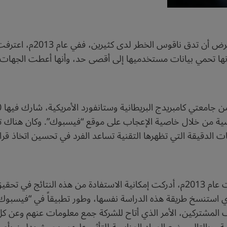
وردت في السنوات الأخيرة 
 تحمي بيانات مستخدميها إلى أقصى حد، وأنها أعطت الجهات الح
 من خلال خاصية الإعجاب على موقع “فيسبوك”. وكان هناك تص
ت الدقيقة التي تظهرها التقنية تساعد الفرد في تحسين اتخاذ قرا
يبدو أن شركة “كامبريدج أنتاليتيكا” التي تأسست عام 2013م، أدركت إمكانية الاستف
اف المشتركين، الأمر الذي أتاح للشركة جمع معلومات عنهم وعن 