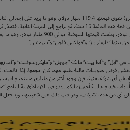
فمؤسس موقع “أمازون” جيف بيزوس يمتلك ثروة تفوق قيمتها 119,4 مليار دولار
شركة “أبل” في العام الماضي وحده 229,2 مليار دولا
 من بينها “دايملر بنز” و”فولكس فاجن” و”سيمنس”.
تخشى فرض عقوبــات مالية عليها مهما كان حجمها، إذا خالفت ال
3 مليار سؤال يوميــاً، واستخـدام غالبية أجهــزة الكمبيوتـر في الكرة الأرضي
 أي من هذه الشركات، وعواقب ذلك على شعبيتها، ورد فعل الملا