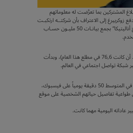
ها لم تر مبرراً لإبلاغ المشتركين بما تعرَّضت له معلوماتهم
 زوكربيرغ إلى الاعتراف بأن شركتــه ارتكبـت
أخطاءً، بعد خمسة أيام من كشــف صحيفتي “أوبزرفر” البريطانية و”نيويورك تايمز” الأمريكية، قيام شركة “كامبريدج أناليتيكا” بجمع بيانـات 50 مليـون حسـاب
خسرت “فيسبوك” خلال يومين فقط 60 مليار دولار من قيمتها. وانكمشت ثروة زوكربيرغ إلى 66 مليار دولار (بعد أن كانت 76,6 في مطلع هذا العام)، وبدأت
ر شبكة تواصل اجتماعي في العالم.
لكن الأيام والأسابيع الماضية كانت كفيلة بأن تهدأ العاصفة، ويعود الناس من جديد إلى عاداتهم اليومية، ليقضوا في المتوسط 50 دقيقة يومياً على فيسبوك،
 الناس ينشرون طواعية تفاصيل حياتهم الشخصية على موقع
 عاداته اليومية مهما كانت.