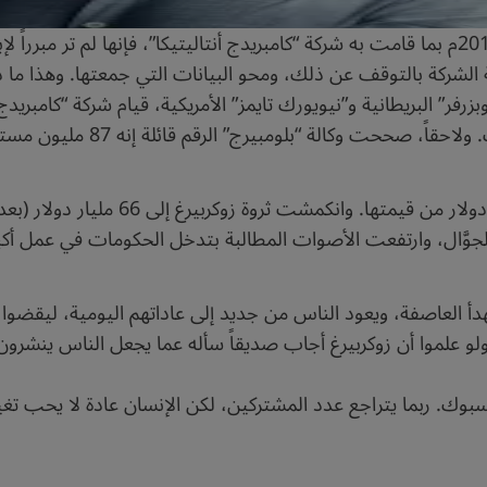
وعلى الرغم من أن “فيسبوك” علمت في عام 2015م بما قامت به شركة “كامبريدج أنتاليتيكا”، فإن
شركة بالتوقف عن ذلك، ومحو البيانات التي جمعتها. وهذا ما دفع
ححت وكالة “بلومبيرج” الرقم قائلة إنه 87 مليون مستخدم.
وَّال، وارتفعت الأصوات المطالبة بتدخل الحكومات في عمل أكب
ل بمعدل 88 مرة يومياً، حتى ولو علموا أن زوكربيرغ أجاب صديقاً سأله عما يجعل
ك. ربما يتراجع عدد المشتركين، لكن الإنسان عادة لا يحب تغيير