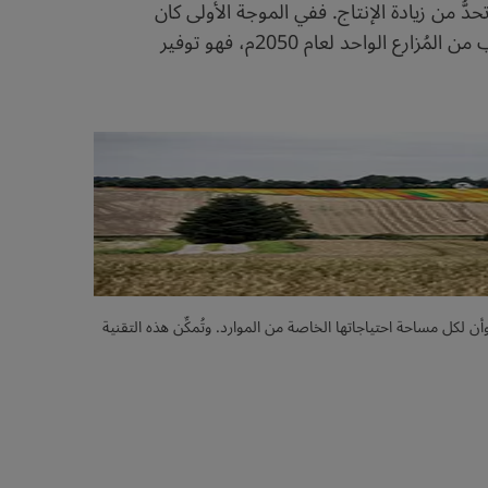
دُّ من زيادة الإنتاج. ففي الموجة الأولى كان
بمقدور الفلاح الواحد توفير الغذاء لـ 26 شخصاً، وازداد هذا العدد إلى 155 شخصاً في الموجة الثانية، أما المطلوب من المُزارع الواحد لعام 2050م، فهو توفير
ات الزراعية في الحقل غير متساوية، وأن لكل مساحة احتياجاتها الخاصة من الموارد. وتُمكِّن هذه التقنية