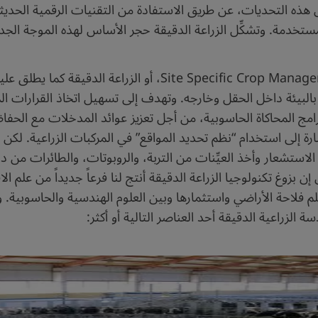
 هذه التحديات، عن طريق الاستفادة من التقنيات الرقمية الحديثة 
لمستخدمة. وتشكِّل الزراعة الدقيقة حجر الأساس لهذه الموجة الجدي
فإدارة المحاصيل محدَّدة الموقع te Specific Crop Management (SSCM
بيئة داخل الحقل وخارجه. وتهدف إلى تسهيل اتخاذ القرارات المتعلّ
ج المحاكاة الحاسوبية، من أجل تعزيز عوائد المدخلات مع الحفاظ
ارة إلى استخدام “نظم تحديد المواقع” في المركبات الزراعية. لك
لاستشعار وأخذ العيِّنات من التربة، والروبوتات، والطائرات من دو
 بزوغ تكنولوجيا الزراعة الدقيقة أنتج لنا فرعاً جديداً من علم الا
 فلاحة الأراضي واستثمارها وبين العلوم الهندسية والحاسوبية. 
 الزراعية الدقيقة أحد العناصر التالية أو أكثر: