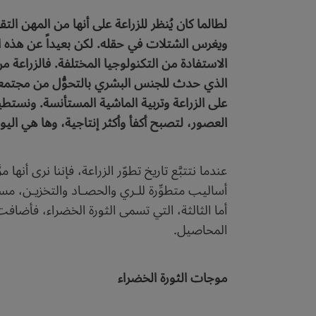
لطالما كان يُنظر للزراعة على أنها من المهن التق
ويغرس الشتلات في حقله. لكن بعيداً عن هذه الص
الذي حدث للجنس البشري بالتحوُّل من مجتمعات
على الزراعة وتربية الماشية المستأنسة. ونستطيع 
العصور، لتصبح أكفأ وأكثر إنتاجية، وها هي اليو
عندما نتتبَّع تاريخ تطوّر الزراعة، فإننا نرى أنها
أساليب متطوِّرة للـري والحصـاد والتخزيـن، م
أما الثالثة، التي تسمى الثورة الخضراء، فأضا
المحاصيل.
موجات الثورة الخضراء