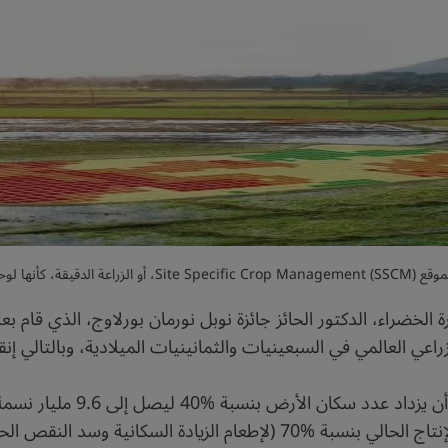
حة بيانات رقمية
الخضراء، الدكتور الحائز جائزة نوبل نورمان بورلاوج، الذي قام 
زراعي العالمي في السبعينيات والثمانينيات الميلادية، وبالتالي 
للبشرية، إذ سيتوجب على قطاع الزراعة زيادة الإنتاج الحالي بنسبة %70 (لإ