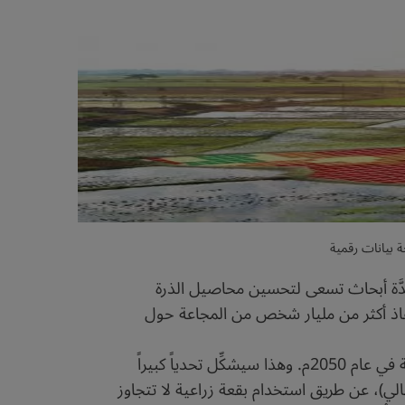
بعدَّة أبحاث تسعى لتحسين محاصيل الذرة
إنقاذ أكثر من مليار شخص من المجاعة حول
لكنَّ العالم اليوم يواجه تحديات كبيرة، إذ يُتوقع أن يزداد عدد سكان الأرض بنسبة %40 ليصل إلى 9.6 مليار نسمة في عام 2050م. وهذا سيشكِّل تحدياً كبيراً
طعام الزيادة السكانية وسد النقص الحالي)، عن طريق استخدام بقعة زراعية لا تتجاوز