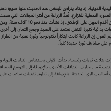
ليدية الدونية، إذ يكاد يتراءى للبعض عند الحديث عنها صورة ذهنية ل
ورة النمطية للمُزارع، تُعدُّ الزراعة من أكثر المجالات التي س
الاستفادة من التكنولوجيا المختلفة. فال
 بدائية كثيرة التنقل تعتمد على الصيد وجمع الثمار، إلى أخرى 
القول إن الزراعة كانت ابتكاراً تكنولوجياً وثورة تقنية من الطراز 
م على مشارف ثورة جديدة كلياً.
 مرَّت بثلاث ثورات رئيسـة. بدأت الأولى باستئناس النباتات البرية وا
ستفيـدة من تجارب الثقافات الأخرى، بالإضافة إلى التوسع الجغرا
فت أساليب الري الحديثة، بالإضافة إلى تطوير تقنيات ساعدت على 