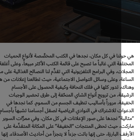
نا في كل مكان، نجدها في الكتب المخصَّصة لأنواع الحميات
ة التي غالباً ما تصبح على قائمة الكتب الأكثر مبيعاً، وعلى أغلفة
، وفي البرامج التلفزيونية التي تقدِّم لنا النصائح الغذائية على مدار
، وعلى وسائل التواصل الاجتماعية، حيث تطالعنا إعلانات من هنا
 تدور كلها في فلك النحافة وكيفية الحصول على الأجسام
ة، من ترويج أنواع الشاي المنحّفة إلى طرق تحضير الوجبات
ة، مروراً بأساليب تنظيف الجسم من السموم. كما نجدها في
ت للاشتراك في النوادي الرياضية لصقل أجسامنا تشبهاً بأجسام
ة” نجدها على صور الإعلانات في كل مكان، وفي ممرَّات السوبر
 حيث تحظى المنتجات “الخفيفة” على المكانة المتقدِّمة على
البارزة، حتى إنها باتت جزءاً لا يتجزأ من أحاديث الأصدقاء. إنها