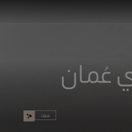
 عُمان
شارك