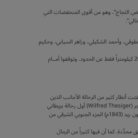
خفض الثجاج”، وهو من أقوى المنخفضات التي
الي”.
لطوقي، وأحمد الشكيلي، وزاهر السيابي، وحكيم
انطلق الفريق من العاصمة مسقط، وبعد اجتيـاز أكثر من 450 كيلومتراً، وصل إلى منطقة أبي الطبول التي تبعد 20 كيلومتراً فقط عن الحدود. وتوقفوا أمــام
 العربية، إذ يبلغ طولها أكثر من 100 كم بقليل. وكانت قد لفتت أنظار كثير من الرحالة الأجانب الذين
عبروا صحراء الربع الخالي، أو مرُّوا بها وهم يجوبون أنحاءه الجنوبية الشرقية، فكتبوا عنها. ويُعدُّ السير ويلفريد ثيسيجر (Wilfred Thesiger) أول رحالة بريطاني
يتعرف على هذه المنطقة من خلال رحلته إلى عُمان في أواخر الأربعينيات من القرن الماضي، كما وصف الرحالة فون ريد (1843م) الجزء الجنوبي الشرقي من
 محدَّدة. كما أن فيها كثيراً من الرمال