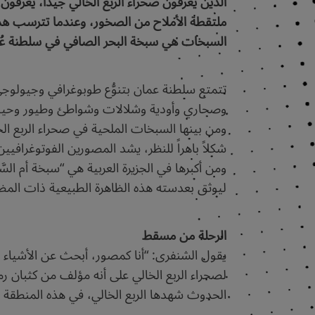
الذين يعرفون صحراء الربع الخالي جيداً، يعرفو
ملتقطة الأملاح من الصخور، وعندما تترسب هذه 
السبخات هي سبخة البحر الصافي في سلطنة عُمان،
تتمتع سلطنة عمان بتنوُّع طوبوغرافي وجيولوجي
وصحاري وأودية وشلالات وشواطئ وطيور وحيوان
ومن بينها السبخات الملحية في صحراء الربع الخا
شكلاً باهراً للنظر، يشد المصورين الفوتوغراف
ومن أكبرها في الجزيرة العربية هي “سبخة أم ال
ليوثق بعدسته هذه الظاهرة الطبيعية ذات المظهر 
الرحلة من مسقط
يقول الشنفرى: “أنا كمصور، أبحث عن الأشياء الت
لصحراء الربع الخالي على أنه مؤلف من كثبان ر
الحدوث شهدها الربع الخالي، في هذه المنطقة 