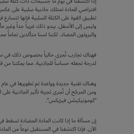
إذا اكتشفنا في يوم ما جسيمات ذات كتلة سلبي
افتراضي للمادة تمتلك جاذبية سلبية على عكس ال
تطبيق القوة على الكتلة السلبية فإنها تتسارع 
وليس إلى الأسفل. يبدو ذلك غريباً جداً وغير 
والبروتون المضاد. لكننا لسنا متأكدين تماماً مما
فهناك تجارب تُجرى حالياً بخصوص ذلك في س
لدرجة تجعله حساساً للجاذبية. مما يمكننا من 
“كومونيكيشن فيزيكس”.
إن مسألة ما إذا كانت المادة المضادة تسقط في م
الآن. فإذا اكتشفنا في المستقبل نوعاً من الماد