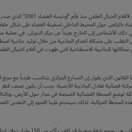
فضاء بالركض حول المحيط الداخلي لسفينة الفضاء على شكل حلقة،
ي ذلك الأشخاص إلى الخارج بعيداً عن مركز الدوران، في عملية محاك
 التغلب على مشكلة انعدام الجاذبية من خلال توليد جاذبية اصط
ي محاكاتها للجاذبية الاصطناعية التي ظهرت في أفلام الخيال العل
ها القانون الذي يقول إن التسارع المركزي يتناسب طردياً مع مربع
لة لوضع المحطة الفضائية الضخمة في مدار حول الأرض، وبالتالي
هذه المحطة الخيالية. لذلك سيتحتم علينا اللجوء إلى التعدين الف
وللمقارنة فإن “محطة الفضاء الدولية” الح