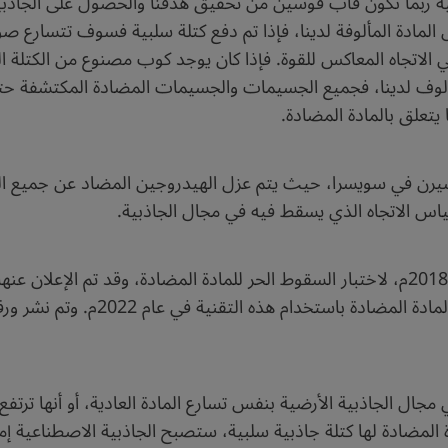
ة ربما نكون قاب قوسين من تحقيق هدفنا والحصول على الجاذبية
مادة المألوفة لدينا، فإذا تم دفع كتلة سلبية فسوف تتسارع صوبك
في الاتجاه المعاكس للقوة. فإذا كان يوجد كوب مصنوع من الكتلة 
مألوف لدينا، فجميع الجسيمات والجسيمات المضادة المكتشفة حتى
 يتعلق بالمادة المضادة.
يرن في سويسرا، حيث يتم عزل الهيدروجين المضاد عن جميع ا
قياس الاتجاه الذي يسقط فيه في مجال الجاذبية.
ومن المرجّح أن تُجرى تجربة تأثير الج
جال الجاذبية الأرضية بنفس تسارع المادة العادية، أو أنها ترتفع
ة المضادة لها كتلة جاذبية سلبية، ستصبح الجاذبية الاصطناعية إمك