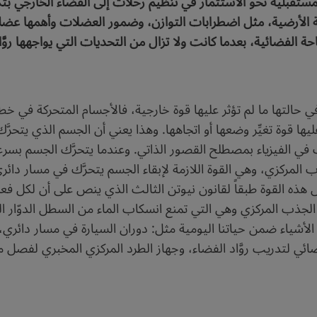
قبلية نحو الاستثمار في تنظيم رحلات إلى الفضاء الخارجي بتك
ة الأرضية، مثل اضطرابات التوازن، وضمور العضلات وأهمها عضلة
احة الفضائية، بعدما كانت ولا تزال من التحديات التي يواجهها روَ
ي حالتها ما لم تؤثر عليها قوة خارجية، فالأجسام المتحركة في 
عليها قوة تغيِّر وضعها أو اتجاهها. وهذا يعني أن الجسم الذي يت
رف في الفيزياء بمصطلح القصور الذاتي. وعندما يتحرَّك الجسم بسر
لمركزي، وهي القوة اللازمة لإبقاء الجسم يتحرَّك في مسار دائري 
 هذه القوة طبقاً لقانون نيوتن الثالث الذي ينص على أن لكل ف
 الجذب المركزي وهي التي تمنع انسكاب الماء من السطل الدوّار 
لأشياء ضمن حياتنا اليومية مثل: دوران السيارة في مسار دائري، 
ي لتدريب روَّاد الفضاء، وجهاز الطرد المركزي المخبري لفصل مكو