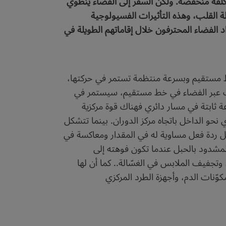
لفة منخفضة. ولكن السفر إلى الفضاء ينطوي
 القلب، وهذه التأثيرات الفسيولوجية
ّاد الفضاء المحترفون خلال إقاماتهم الطويلة في
خط مستقيم وبسرعة منتظمة تستمر في حركتها،
حرَّك عبر الفضاء في خط مستقيم، سيستمر في
عة ثابتة في مسار دائري فهناك قوة مركزية
نحو الداخل باتجاه مركز الدوران. بينما تتشكل
عل ردة فعل مساوية له في المقدار ومعاكسة في
المشدود بالحبل عندما تكون فوهته إلى
وتجفيف الملابس في الغسّالة.. كما أن لها
ّنات الدم، وأجهزة الطرد المركزي