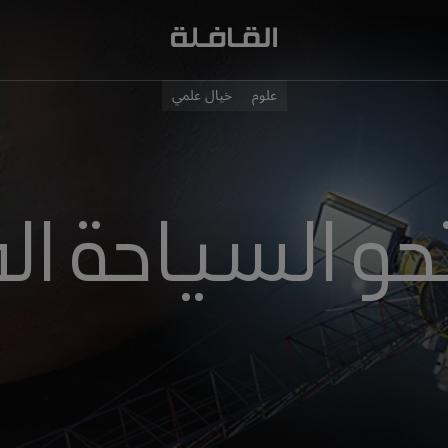
علوم
خيال علمي
و السياحة ال