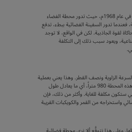
لطالما شكّلت الجاذبية الاصطناعية أرضاً خصبة لأفلام الخيال العلمي منذ فِلْم “أوديسة الفضاء 2001” الذي صدر في عام 1968م، حيث تدور محطة الفضاء
 فعندما تدور السفينة الفضائية ببطء، تدفع
اة لقوة الجاذبية. لكن في الواقع، لا توجد
ناعية، ويعود سبب ذلك إلى التكلفة
مي.
 السرعة الزاوية ونصف القطر. وهذا يعني بعملية
حسابية أنه لتوليد جاذبية اصطناعية على متن مركبة فضائية تعادل الجاذبية الأرضية، يجب أن يكون نصف قطر هذه المحطة 980 متراً، أي ما يعادل طول
 ستكون مكلفة للغاية. وأكثر من ذلك، فإن
ضائي واستخراجه من القمر والكويكبات القريبة
الية، التي هي بحجم شقة صغيرة قد كلفت أكثر من 150 مليار دولار لبنائها. وعلى هذا نتوقَّع ألا نرى محطة فضائية