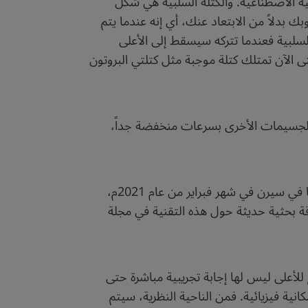
 الاصطناعية. والكتلة السلبية هي شكل
 بدلاً من الابتعاد عنك، أي إنه عندما يتم
السلبية فعندما تتركه سيسقط إلى الأعلى
 الآن تمتلك كتلة موجبة مثل كتلتي البروتون
لجسيمات الأخرى بسرعات منخفضة جداً،
وهناك تقنية جديدة وواعدة تم تطويرها في عام 2018م، لاختبار السقوط الحر للمادة المضادة، وقد تم الإعلان عنها في سيرن في شهر فبراير من عام 2021م،
اذبية على المادة المضادة باستخدام هذه التقنية في عام 2022م. وتم نشر ورقة بحثية حديثة حول هذه التقنية في مجلة
 للأعلى ليس لها إجابة تجريبية مباشرة حتى
انية فيزيائية. فمن الناحية النظرية، سيتم