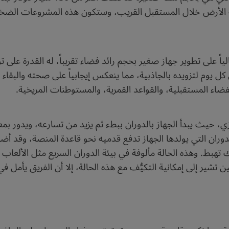
ذبية الأرض خلال المستقبل القريب، وستكون هذه المشروعات الضخ
اً على تطوير جهاز صغير بحجم رائد فضاء تقريباً، له القدرة على 
وم لتزويده بالجاذبية، مما ينعكس إيجابياً على صحته والبقاء ف
ضاء المستقبلية، والقواعد القمرية، والمستوطنات المريخية.
دوران التي يولدها الجهاز تدفع قدميه نحو قاعدة المنصة، وقد 
هبط. وهذه الحالة مألوفة في بيئة الدوران السريع مثل الألعاب ال
تشير إلى إمكانية التكيُّف مع هذه الحالة، إلا أن الفريق يأمل في