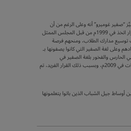
ي 70 مكاناً آخر حول العالم، ولكن ما يميِّز “صفير غوميرو” أنه وعلى الرغم من أن
اللغات المماثلة قد اختفت تقريباً، لا سيما في مناطق أخرى من أوروبا، إلا أنها لا تزال حيَّة في لا غوميرا بفضل قرار اتخذ في 1999م من قبل المجلس الممثل
لابتدائي. بهدف توسيع مدارك الطلاب، ومنحهم فرصة
هم وعلى لغة الصفير التي كانوا يصفونها بـ
الوصي الحارس والفخور بلغة الصفير في
“لاغوميرا”، حيث وصفها بأنها: “مثل الشعر، لا تحتاج لأن تكون مفيدة حتى تكون مميزة وجميلة”. وبعد عشر سنوات في 2009م، وبسبب ذلك القرار الفريد، تم
ن أوساط جيل الشباب الذين باتوا يتعلمونها