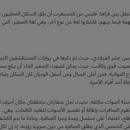
نقل بين قراها، فليس من المستغرب أن طوّر السكان المحليون منذ
مة فيما بينهم، فابتكروا لغة من نوع آخر، وهي لغة الصفير، التي
مس عشر الميلادي، حيث تم ذكرها في روايات المستكشفين الذين مهَ
بصوت قوي وثاقب، حيث يمكن لصوت الصفير الحاد أن يبلغ مساف
 المواتية. فمن أعلى الجبال ومن أسفل الوديان كان السكان يتب
 أحد أفراد الأسرة.
 ستة أصوات مكثفة، بحيث تحل صفارتان مختلفتان مكان أحرف العل
مكان الحروف الساكنة الـ 22، حيث تقوم الصافرات بإطالة أو تقصير الأصوات لتقليد ال
، يمكنها التعبير عن حوالي 4000 مصطلح، اعتماداً على تسلسل ومدة ونبرة الصافرة، وعاد
 على الشخص الذي يطلق الصافرة من دون ضرورة رؤيته، إذ إن لكل