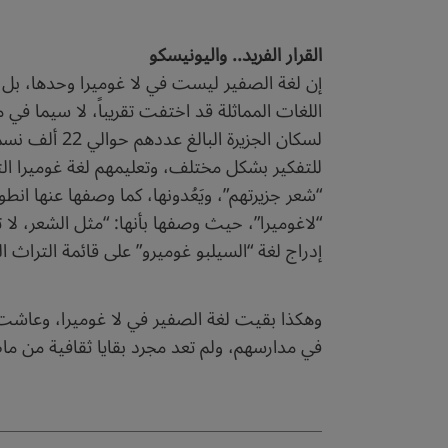
القرار الفريد.. واليونيسكو
لسكان الجزي
للتفكير بشكل مختلف، وتعليمهم لغة غوميرا التق
“شعر جزيرتهم”، ويَعُدونها، كما وصفها عنها انطون
إدراج لغة “السيلبو غوميرو” على قائمة التراث ا
وهكذا بقيت لغة الصفير في لا غوميرا، وعاشت ل
في مدارسهم، ولم تعد مجرد بقايا ثقافية من م