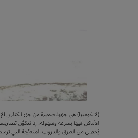
الأماكن فيها بسرعة وسهولة، إذ تتكوَّن تضار
يُحصى من الطرق والدروب المتعرِّجة التي ترسم ا