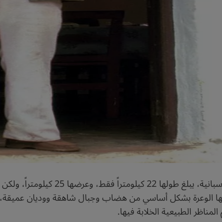
(لا غوميرا) هي جزيرة صغيرة من جزر الكنار
يسها الوعرة بشكل أساسي من هضاب وجبال شاهقة ووديان عميقة، و
لمناظر الطبيعية الخلابة فيها.