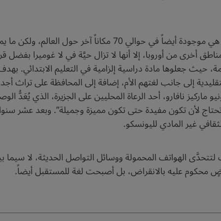
إن لغة الصفير ليست في لا غوميرا وحدها، بل هي موجودة أيضاً في حوال
رة البالغ عددهم حوالي 22 ألف نسمة، حيث جعلوها مادة دراسية إلزامية في التعليم ا
ليدية إلى جانب لغتهم الأم، إضافة إلى المحافظة على تراث أجداد
يو ماركيز نافارو، أحد الرعاة المحليين على الجزيرة، الذي يُعَدُّ 
لثقافي غير المادي لليونسكو.
تتحدَّى الهواتف المحمولة ووسائل التواصل الحديثة، لا سيما بي
اضٍ محكوم عليه بالانقراض، بل أصبحت لغة للمستقبل أيضاً.