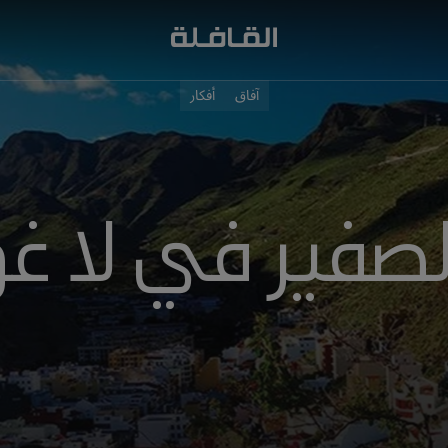
آفاق
أفكار
لصفير في لا غو