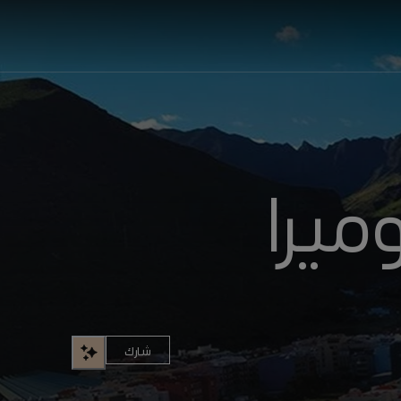
ميرا
شارك