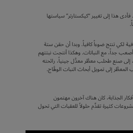
فأدى هذا إلى تغيير “كيكستارتر” سياستها
ً.
فية لكي تنتج ضوءاً كافياً. وبدا أن حقن ستة
 أصعب جداً، مع النباتات. وهكذا أنتجت نبتتهم
ً ضعيفاً للغاية وحسب. ومذّاك، تحوّلت الشركة المكلَّفة بمشروع النبات الوهّاج، وهي شركة “تاكسا” (TAXA)، إلى صنع طحلب معطَّر معدَّل جينياً، رائحته
لمعطَّر إلى تمويل أبحاث النبات الوهَّاج.
أفكار الجذابة، كان هناك آخرون مهتمون
وعات كثيرة تقدِّم حلولاً للعقبات التي تحول