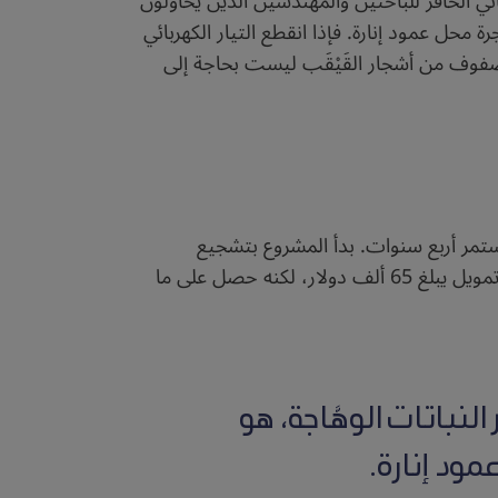
ائي الحافز للباحثين والمهندسين الذين يحاولون
محل عمود إنارة. فإذا انقطع التيار الكهربائي
ود سيارته على طرق سريعة تنيرها صفوف من أشجار القَيْقَب ليست بحاجة إلى
 تاريخ المشروع الذي بدأ عام 1913م، وانتهى بعد تقطُّع استمر أربع سنوات. بدأ المشروع بتشجيع
مؤسسة لبدء المشروعات الجديدة، اسمها “كيكستارتر” (Kickstarter) على إطلاق حملة تسعى في الحصول على تمويل يبلغ 65 ألف دولار، لكنه حصل على ما
نباتات الوهَّاجة، هو
ود إنارة.