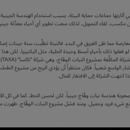
أثارتها جماعات حماية البيئة، بسبب استخدام الهندسة الجينية. 
مكسب، لقاء التمويل، لذلك منعت تطوير أي أحياء معدَّلة جينيا
للمعارضة مما ظن الفريق في البدء. فالنبتة تطلَّبت ستة جينات إضا
 فعلوا ذلك بأحياءٍ أبسطَ وحيدة الخلية، مثل البكتيريا، لكن هذا
ضوءا
ار الواسع شعبياً. فكان منتظراً أن يؤدي الربح من مشروع الطحلب ا
 انتهت الشركة إلى الافتقار للمال.
 صعوبة هندسة نبات وهَّاج جينياً. لكن لحسن الحظ، كما في كل ال
نع شيء فريد وجميل. ومنذ فشل مشروع النبات الوهَّاج، ظهرت مشر