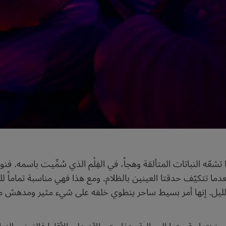
 تشعّه النباتات المتألقة وهجاً، في الفِلْم الذي سُمِّيت باسمه. فن
ا تتكيّف حدقتا العينين بالظلام. ومع هذا فهي مناسبة تماماً لل
يل. إنها أمر بسيط ساحر ينطوي خلفه على شيء مثير ومدهش من