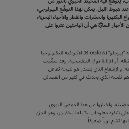
وُصف بعبارة “بلوكباستر أفاتار” blockbuster Avata، صورة عالَم غريب، يتوهّج فيه المحيط الحيوي بالنور من
ند هبوط الليل. يمكن لهذا التوهُّج البيولوجي،
واع البكتيريا والحشرات والفطر والأحياء البحرية،
الأخبار السارَّة هي أن الباحثين عثروا على
ذكرت مقالة نشرتها مجلة “ديزين” (Dezeen) في يناير 2014م، استحداث أول نبتة تتوهَّج من نفسها، طوّرتها شركة “بيوجلو” (BioGlow) الأمريكية للتكنولوجيا
ّة، أو الإنارة فوق البنفسجية. وقد سمِّيَت
هم منه مطوّرو النبتة. والإشعاع الذي يصدر هو نتيجة تفاعل
ل هو نفسه الذي يحدث في كثير من الفصائل
ية مضيئة. واختاروا من هذا الحمض النووي،
على شفرة معلومات جُبَيلة اليخضور، وهو الجزء
ها تشع نوراً ضعيفاً.