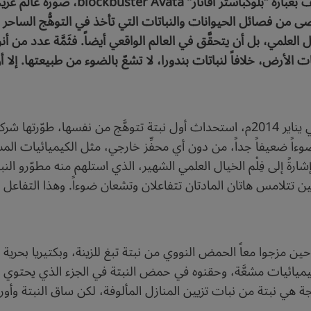
رسم فِلْم هوليوود الذي أُنتج عام 2009م، و
حصى من فصائل الحيوانات والنباتات التي تأخذ في التوهُّج الساحر ع
ال العلمي، بل أن يتحقَّق في العالم الواقعي أيضاً. فثَمَّة عدد من أن
الأرض، خلافاً لنباتات بندورا، لا تشعّ بالضوء من طبيعتها. إلا أن 
وءاً ضعيفاً جداً، من دون أي محفِّز خارجي، مثل الكيميائيات المشع
تة “ستارلايت أڤاتار” (Starlight Avatar)، إشارةً إلى فِلْم الخيال العلمي الشهير، الذي استل
ين تتلامس هاتان المادتان تتفاعلان وتشعان ضوءاً. وهذا التفاع
 حين مزجوا معاً الحمض النووي من نبتة تبغ للزينة، وبكتيريا بحر
 كيميائيات مشعَّة، وحقنوه في حمض النبتة في الجزء الذي يحتوي 
هي نبتة من نبات تزيين المنازل المألوفة، لكن ساق النبتة وأوراق