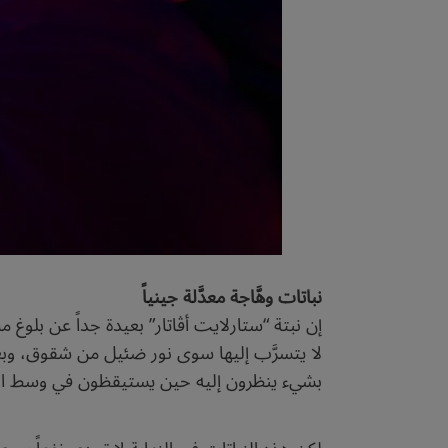
نباتات وهَّاجة معدَّلة جينياً
إن نبتة “ستارلايت أڤاتار” بعيدة جداً عن بلوغ ما
لا يتسرَّب إليها سوى نور ضئيل من شقوق، وبعدم
بشيء ينظرون إليه حين يستيقظون في وسط الل