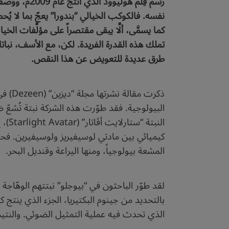
نفسه. فالكوكب الخيالي “بندورا” يعجّ بما لا يُ
كما يسمَّى، ألَّا يبقى مقتصراً على مؤلَّفات الخي
تملك هذه القدرة الفريدة. لكن، مع الأسف، نباتات 
طرق عديدة للتعويض عن هذا النقص.
البيولوجية. فقد طوّرت هذه الشركة نبتة تُشعّ ض
النب
كيميائي بين مادتي لوسيفيريز ولوسيفيرين. فح
المشعة بيولوجياً، ومنها اليراعة وقنديل البحر.
لقد طوّر الباحثون في “بيوجلو” نبتتهم الوهّاجة
بالتحديد من جينوم البكتيريا، الجزء الذي ينتج
الذي تحدث فيه عملية التمثيل الضوئي. والنتيجة 