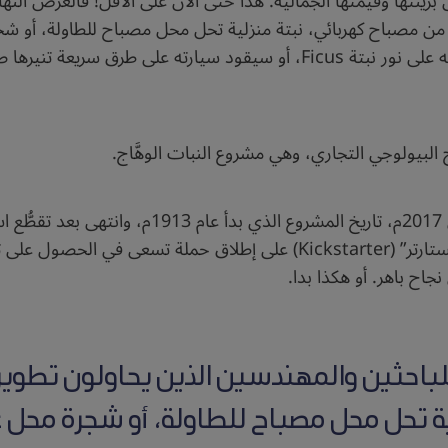
 بزينتها وقيمتها الجمالية. هذا حتى الآن على الأقل! فالغرض النه
من مصباح كهربائي، نبتة منزلية تحل محل مصباح للطاولة، أو شجرة 
في المستقبل، سيتمكن القارئ من إكمال قراءته على نور نبتة Ficus، أو سيق
 البيولوجي التجاري، وهي مشروع النبات الوهَّاج.
ويروي مقال في مجلة “أتلانتيك”، نشر في إبريل 2017م،
اح باهر. أو هكذا بدا.
باحثين والمهندسين الذين يحاولون تطوير ال
 تحل محل مصباح للطاولة، أو شجرة محل عم