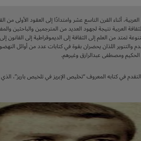
ربية، أثناء القرن التاسع عشر وامتدادًا إلى العقود الأولى من ا
ر الثقافة العربية نتيجة لجهود العديد من المترجمين والباحثين والم
نوعة تمتد من العلم إلى الثقافة إلى الديموقراطية إلى القانون إل
 التقدم والتنوير اللذان يحضران بقوة في كتابات عدد من أوائل ال
لحكيم ومصطفى عبدالرازق وغيرهم.
تقدم في كتابه المعروف “تخليص الإبريز في تلخيص باريز”، الذي 