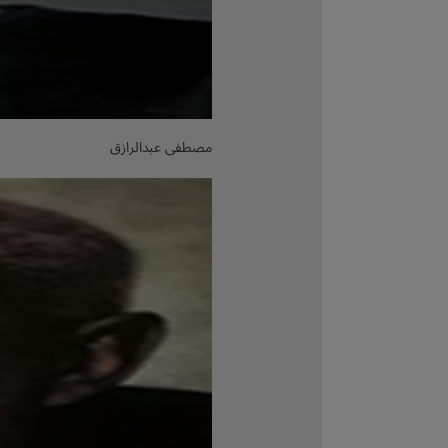
مصطفى عبدالرازق