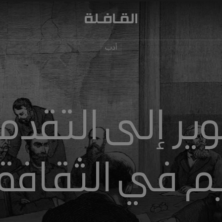
أدب
وير إلى التقدم:
م في الثقافة ا