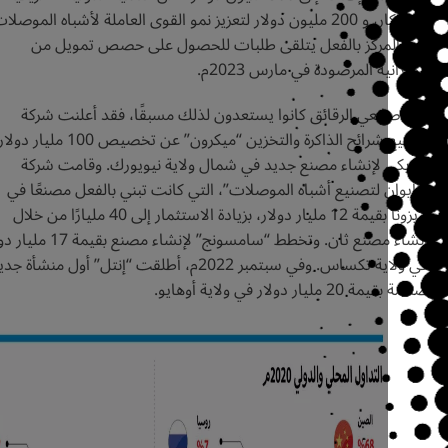
‬والابتكار،‭ ‬و200‭ ‬ مليون‭ ‬دولار‭ ‬لتعزيز‭ ‬نمو‭ ‬القوى‭ ‬العاملة‭ ‬لأشباه‭ ‬الموصلات.
رس 2023م.
‬أمريكي‭ ‬لإنشاء‭ ‬مصنع‭ ‬جديد‭ ‬في‭ ‬شمال‭ ‬ولاية‭ ‬نيويورك. ‬وقامت‭ ‬شركة
.