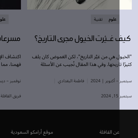
علوم
تقنية
علوم
تقنية
ـيَّرت الخيول مجرى التاريخ؟
مسرعات الج
ل هي من غيَّر التاريخ"، لكن الغموض كان يلف
اكتشاف الإلكترونات 
تاريخها. وفي هذا المقال نُجيب عن الأسئلة
فهمنا، مما أدى إلى
 المطروحة حولها.
أسرار الذرة والمادة.
أكتوبر | 2024
فاطمة البغدادي
نوفمبر – ديسمبر | 2024
2
فريق القافلة
نوفمبر 12, 2024
عن القافلة
موقع أرامكو السعودية