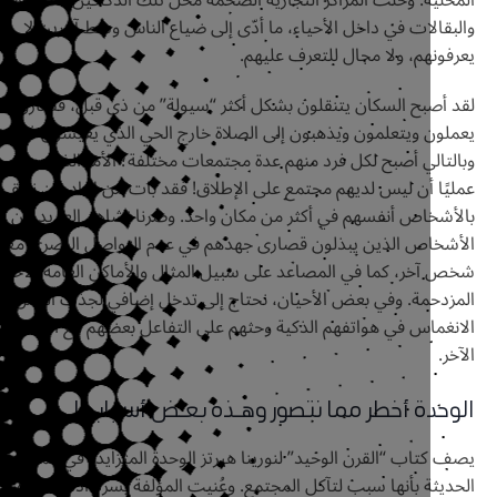
 للتعرف عليهم.
‬يعملون‭ ‬ويتعلمون‭ ‬ويذهبون‭ ‬إلى‭ ‬الصلاة‭ ‬خارج‭ ‬الحي‭ ‬الذي‭ ‬يعيشون‭ ‬فيه.
ا نتصور
وهـذه‭ ‬بعـض‭ ‬أسبابها