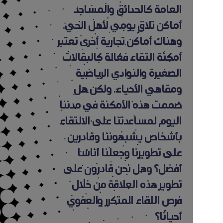
‬أماكن‭ ‬تلاقٍ‭ ‬يومي‭ ‬لأهل‭ ‬الحي.
‬أحيانًا؟