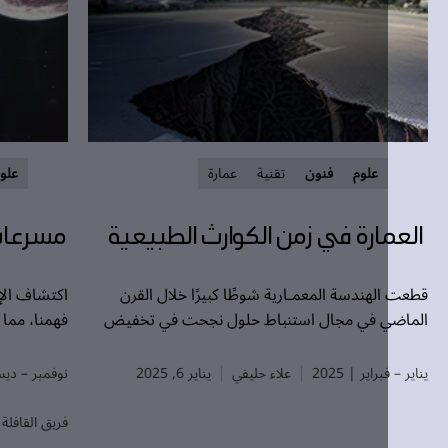
علوم
فنون
تقنية
عمارة
علوم
تقنية
ارة في زمن الكوارث الطبيعية
مسرعات الج
هندسة المعمـارية شوطًا كبيرًا خلال القرن
اكتشاف الإلكترونات 
 في مجال استنباط حلول نجحت في تخفيض
فهمنا، مما أدى إلى
ر الناتجة من بعض الكوارث الطبيعية.
أسرار الذرة والمادة.
راير | 2025
علاء حليفي
يناير 6, 2025
نوفمبر – ديسمبر | 2024
فريق القافلة
نوفمبر 12, 2024