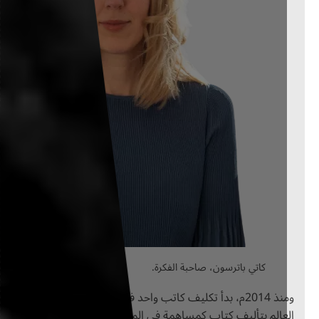
كاتي باترسون، صاحبة الفكرة.
ومنذ 2014م، بدأ تكليف كاتب واحد في كل عام من مختلف أنحاء
عالم بتأليف كتاب كمساهمة في المكتبة على ألا يُنشر حتى عام