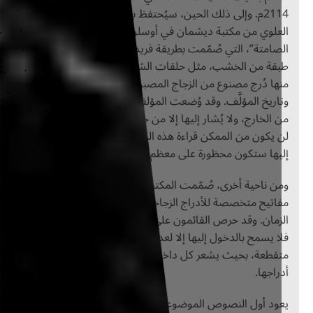
2114م. وإلى ذلك الحين، سيُحتفظ بجميع المؤلفات في الطابق
علوي من مكتبة ديشمان في أوسلو، في مساحة تُسمى “الغرفة
صامتة”، التي صُمّمت بطريقة فريدة وبُنيت بشكل دائري من مائة
قة من الخشب، مثل حلقات الشجرة المتكشفة، وفي كل طبقة
ها دُرج مصنوع من الزجاج المصبوب يدويًا حُفر عليه اسم الكاتب
اريخ المؤلَّف. وقد وُضعت المؤلفات في داخلها لتكون مرئية فقط
 الخارج، ولا يُشار إليها إلا من خلال الأضواء المتوهجة. ومع ذلك،
 يكون من الممكن قراءة هذه المؤلفات، ما يعني أن فرصة الوصول
يها ستكون محظورة على معظم الناس.
ن ناحية أخرى، صُمّمت المكتبة لتكون آمنة ومستدامة، فصُنعت
اتيح متخصصة للأدراج الزجاجية، ونظام إضاءة يدوم قرنًا من
زمان. وقد حرص القائمون على المكتبة على حفظ “الغرفة الصامتة”
ا يسمح بالدخول إليها إلا لعدد قليل من الأشخاص في زيارات
قطعة، بحيث يشعر كل داخل إليها بصمت الكلمات القابعة في
راجها.
ود أول النصوص الموضوعة في “مكتبة المستقبل” للكاتبة