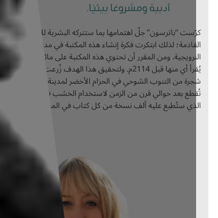
أدبية ومشروعًا بيئيًا.
ّست “باترسون” جلّ اهتمامها بما ستتركه البشرية للأجيال
قادمة؛ لذلك ابتكرت فكرة إنشاء هذه المكتبة في مدينة أوسلو
نرويجية. ومن المقرر أن تحتوي هذه المكتبة على مائة كتاب على ألا
يُقرأ أي منها قبل 2114م. ولتحقيق هذا الهدف زُرعت غابة من ألف
رة من التنوب الشوحي في الحزام الأخضر لمدينة أوسلو، على أن
قطع بعد حوالي قرن من الزمن لاستخدام الخشب في صناعة الورق
ذي ستُطبع عليه ألف نسخة من كل كتاب في المجموعة المكتبية.