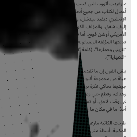
رغريت آتوود، التي كتبت قصة بعنوان “القمر المخربش”، تلتها
مال لكتاب من جميع أنحاء العالم، فكان منها أعمال للروائي
إنجليزي ديفيد ميتشل، والشاعر الأيسلندي سجون، والكاتبة التركية
يف شفق، والمؤلف الكوري الجنوبي هان كانغ، والشاعر الفيتنامي
الأمريكي أوشن فونج. أما في 2022م، فكان آخر عمل هو رواية
متها المؤلفة الزيمبابوية تسيتسي دانغاريمبا وجاءت بعنوان
اريني وحمارها”، (كلمة “ناريني” مشتقة من كلمة زيمبابوية تعني
للانهاية”).
قى القول إن ما تقدمه هذه المكتبة هو هدية للأجيال القادمة في
ئة من مجموعة أنثولوجية مكونة من مائة نص فريد. وهي في
هرها تحاكي فكرة تروق لنا، فعندما كنا أطفالًا كنا ندفن أشياء هنا
ناك، وقطع حلي وصناديق صغيرة، على أمل أن يجدها شخص ما
 وقت لاحق، أو كما نرمي رسالة في زجاجة في عرض البحر لعل
دًا ما في مكان ما يجدها ويقرأ ما في داخلها.
حت الكاتبة مارغريت آتوود عند تسليم مؤلفها “الوديعة” إلى أدراج
مكتبة، أسئلة مثل: “هل سيكون هناك من يبقى لاستكشاف تلك