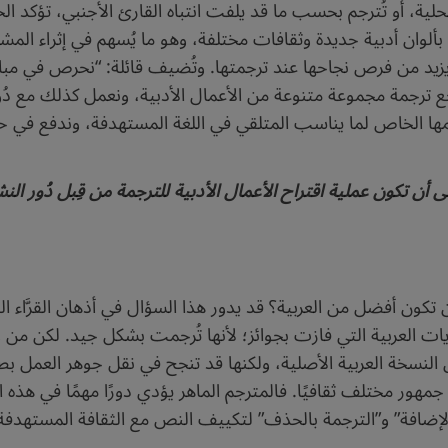
لمحلية، أو تُترجم بحسب ما قد يلفت انتباه القارئ الأجنبي، تؤكد ال
بي بألوان أدبية جديدة وثقافات مختلفة، وهو ما يُسهم في إثراء الم
ما يزيد من فرص نجاحها عند ترجمتها. وتُضيف قائلة: “نحرص في مبا
 ترجمة مجموعة متنوعة من الأعمال الأدبية، ونعمل كذلك مع دُور 
يمها الخاص لما يناسب المتلقي في اللغة المستهدفة، وندفع في حو
 أن تكون عملية اقتراح الأعمال الأدبية للترجمة من قِبل دُور الن
تكون أفضل من العربية؟ قد يدور هذا السؤال في أذهان القرَّاء ال
لعربية التي فازت بجوائز؛ لأنها تُرجمت بشكل جيد. لكن من وجه
 النسخة العربية الأصلية، ولكنها قد تنجح في نقل جوهر العمل 
 جمهور مختلف ثقافيًا. فالمترجم الماهر يؤدي دورًا مهمًا في هذه 
الإضافة” و”الترجمة بالحذف” لتكييف النص مع الثقافة المستهدفة