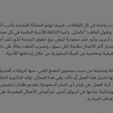
ست واحدة في كل الثقافات. فبينما تهتم المملكة المتحدة بكتب السير
قول الخلف: “بالمثل، راعينا الذائقة الأدبية الخاصة في كل مجتم
أدبيين ودُور نشر سعودية لتولِّي بيع حقوق الترجمة لدُور نشر أج
ختيار أكثر الأعمال ملاءمة لكل سوق. وتضرب الخلف مثالًا على ذلك 
ية ومعاصرة عن المرأة السعودية من خلال إبداعاتها الأدبية.
ومتباينة من حيث مستوى النضج الفني، منها الروايات المثيرة للج
ا اختيار هذا العمل أو ذاك. وفي هذا المجال، تؤكد الدكتورة الخل
د آلية العمل على قيام دُور النشر السعودية بتقديم طلبات تتضمن 
وإمكانية نجاحها في أسواق أخرى. ثم تُعرض الأعمال المقترحة على
هداف المبادرة.