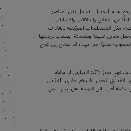
رجم. هذه التحديات تشمل نقل العناصر
املًا من المعاني والدلالات والإشارات
لخاصة، مثل المصطلحات المرتبطة بالعادات
عربية تحمل معاني عميقة ومتعددة، يصعب ترجمتها
 السعودية تحديًا آخر، حيث قد تحتاج إلى شرح
. فهي تقول: “كلا الخيارين له مزاياه
المُدقِّق للعمل المُترجَم أحادي اللغة في
كون حكمه أقرب إلى الصحة: هل يبدو النص
 باهرًا لدى القارئ الفرنسي. فهل تشجع مبادرة