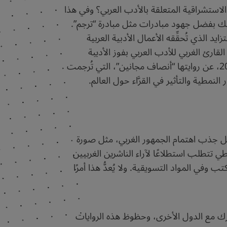
 الاستشراقية المتعلقة بالأدب العربي؟ وفي هذا
ذلك بفضل جهود مبادرات مثل مبادرة “ترجم”.
 الذي تُحقِّقه الأعمال الأدبية العربية
قارئ الغربي للأدب العربي بفوز الأديبة
السعودية الدكتورة شيماء الشريف بالجائزة الدولية للأدب العربي “ابن عربي” في معرض مدريد الدولي للكتاب 2024، عن روايتها “أنصاف مجانين”، التي تُرجمت
لنمطية والتأثير في القرَّاء حول العالم.
أجل جذب اهتمام الجمهور الغربي، مثل صورة
طي تتطلب استطلاعًا لآراء الناشرين الغربيين
وفي المواد التسويقية. ولا يُعدُّ هذا أمرًا
شترك مع الدول الأخرى، وحظوظ هذه الروايات