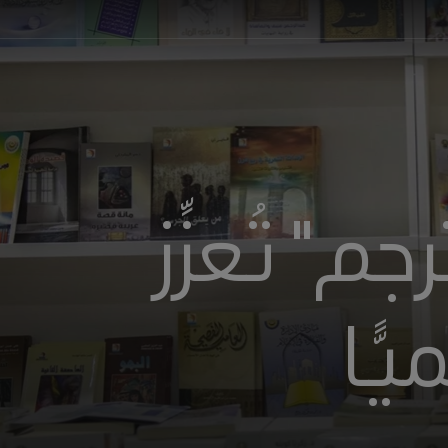
م" تُعزِّز
ًّا