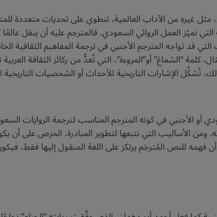
 مثل غيره من الآداب العالمية، تنطوي على تحديات متعددة للمت
لتي تميّز العمل الروائي السعودي. فالمترجم عليه أن ينقل عالمًا ك
ات التي قد تواجه المترجم الأجنبي في ترجمة المفاهيم الثقافية ا
ال، كلمة “الشماغ” أو”المروءة”، التي تُعدُّ من ركائز الثقافة ال
لك، تُشكِّل الإشارات التاريخية للأحداث أو الشخصيات التاريخية
ي أو الأجنبي في كونه المترجم المناسب لترجمة الروايات السعودية
ته. ومن الأساليب التي نتبعها لتطوير المبادرة، الحرص على أن يكون 
ن فهمه للنص المُترجَم يرتكز على اللغة المنقول إليها فقط، في
بية كما فعل أحمد أبو دهمان، الذي حقَّقت روايته “الحزام” نجاحًا