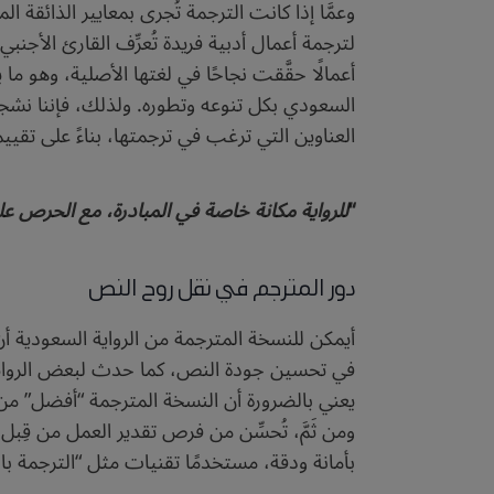
وعمَّا إذا كانت الترجمة تُجرى بمعايير الذائقة ا
لترجمة أعمال أدبية فريدة تُعرِّف القارئ الأجن
أعمالًا حقَّقت نجاحًا في لغتها الأصلية، وهو 
السعودي بكل تنوعه وتطوره. ولذلك، فإننا نشجع
العناوين التي ترغب في ترجمتها، بناءً على تقي
“
للرواية مكانة خاصة في المبادرة، مع الحرص على
دور المترجم في نقل روح النص
أيمكن للنسخة المترجمة من الرواية السعودية أن 
في تحسين جودة النص، كما حدث لبعض الروايات ا
يعني بالضرورة أن النسخة المترجمة “أفضل” من
ومن ثَمَّ، تُحسِّن من فرص تقدير العمل من قِبل
بأمانة ودقة، مستخدمًا تقنيات مثل “الترجمة ب