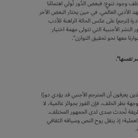
خلف وجود تنوعٍ؛ فبعض الدُور تُولي اهتمامًا
شهد الأدبي العالمي. في حين يختار البعض الآخر
درة (ترجم) على عكس الحالة الراهنة للأدب
النشر الأجنبية التي تتولى مهمة اختيار
ارنا معها نحو تحقيق التوازن”.
شر نفسه
ا”.
ذين يعرفون أن المترجم الأجنبي قد يؤدي دورًا
ة نظر الخلف، فإن الفوز بجوائز عالمية، لا
بطريقة تُحدث صدى لدى الجمهور المختلف.
العملية؛ إذ ينقل روح النص وسياقه الثقافي
.