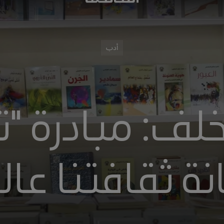
أدب
لف: مبادرة "ترج
ة ثقافتنا عالمي