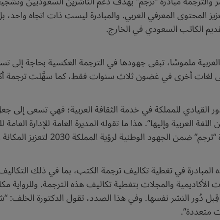
ر والترجمة مبادرة “ترجم” بهدف دعم الناشرين السعوديين وتشجيع
زيز المحتوى المعرفي العربي. والمبادرة ليست ذات اتجاه واحد، ب
تقديم الكاتب السعودي في الخارج.
لعربية ملموسًا، تبقى جهودها في الترجمة العكسية بحاجة إلى تسليط
ور القيادي للمملكة في خدمة الثقافة العربية؛ فهي تسعى إلى جعل 
لغة العربية وإليها”. هذا ما تقوله المديرة العامة للإدارة العامة 
طنية لرؤية المملكة 2030 لتعزيز المكانة الثقافية السعودية عالميًا.
ذه المبادرة في تغطية تكاليف ترجمة الكتب، بما في ذلك التكاليف
ات الأكاديمية والمجلات بتغطية تكاليف هذه الترجمة. وللرواية م
قِبل دُور النشر نفسها. وفي هذا الصدد، تقول الدكتورة الخلف: “شه
ت متعددة”.