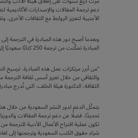
مرَّت أربع سنوات على إطلاق هيئة الأدب والنش
دعم ترجمة المقالات والإصدارات الأكاديمية لتع
الأجنبية لتعزيز الروابط مع الثقافات الأخرى، و
وبعدما أصبح دور هذه المبادرة في الترجمة إلى ا
المبادرة تمكَّنت من ترجمة 250 كتابًا سعوديًا إلى لغات أخرى في غضون ثلاث سنوات فقط، كما سهَّلت ترجمة أكثر من 858 كتابًا من العربية إلى لغات أخرى.
“من أبرز مرتكزات عمل هذه المبادرة، ترسيخ الد
والثقافي من خلال تعزيز أسس ثقافة الترجمة من ال
الثقافة، الدكتورة هيلة الخلف، التي تُدرج مبادرة “ترجم” ضمن الجهود الو
يتمثَّل الدعم لدور النشر السعودية من خلال ه
تحديدًا، فضلًا عن دعم ترجمة المقالات والدوري
تكون عملية اقتراح الأعمال الأدبية للترجمة من 
شراء حقوق الكتب السعودية وترجمتها إلى لغا