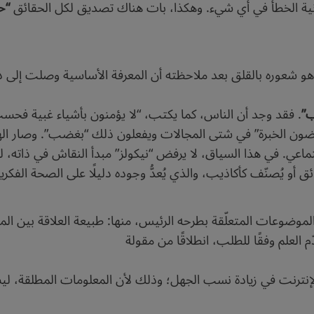
مكانية الخطأ في أي شيء. وهكذا، بات هناك تصديق لكل الحقائق
“ح
، وهو شعوره بالقلق بعد ملاحظته أن المعرفة الأساسية وصلت إلى
ب”
. فقد وجد أن الناس، كما يكتب، “لا يؤمنون بأشياء غبية فحسب،
ضون الخبرة” في شتى المجالات ويفعلون ذلك “بغضب”. وصار الهجو
عي. في هذا السياق، لا يرفض “نيكولز” مبدأ النقاش في ذاته، ل
أو يُصنّف كأكاذيب، والذي يُعدُّ وجوده دليلًا على الصحة الفكرية
وعات المتعلّقة بطرحه الرئيس، منها: طبيعة العلاقة بين الم
 العلم وفقًا للطلب، انطلاقًا من مقولة
لإنترنت في زيادة نسب الجهل؛ وذلك لأن المعلومات المطلقة، لي