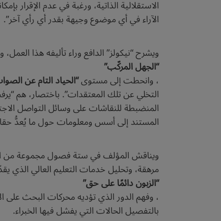
الاستقلالية الذاتية، ورغبة في عدم الإقرار بإ
الآراء في أي موضوع وجيهة بقدر أي رأي آخر”.
ويشرح “نيكولز” الدافع وراء تأليفه هذا العمل
“الجهل المركّب”
، وانحطت إلى مستوى
“الحياد التام عن الصوا
التخلي عن تلك المعتقدات”. باختصار، هم “يرف
المنضبطة للنقاشات على وسائل التواصل الاجتما
المستند إلى أسس ومعلومات حول ما يُعدُّ حقائق 
ويناقش المؤلف في ستة فصول مجموعة من الموض
مرهقة، وتحليل خدمات التعليم العالي الذي يقدّم
“الزبون دائمًا على حق”
، وفهم الدور الذي تؤديه محركات البحث على ا
بالتفصيل الحالات التي يفشل فيها الخبراء.