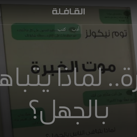
أدب
كتب
ة.. لماذا يتبا
بالجهل؟