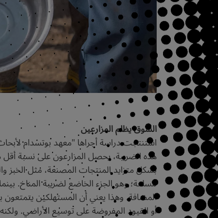
السوق يظلم المزارعين
استنتجت دراسة أجراها "معهد بوتسدام لأبحاث تأ
هذه الضريبة، يحصل المزارعون على نسبة أقل مم
بشكل متزايد المنتجات المصنعة، مثل الخبز والج
للسلعة؛ وهو الجزء الخاضع لضريبة المناخ. بينما 
المضافة. وهذا يعني أن المستهلكين يتمتعون ب
أو القيود المفروضة على توسيع الأراضي. ولكنه 