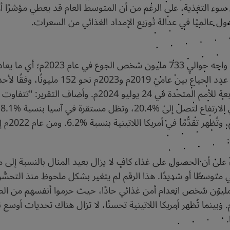
 عالميًا في عدالة توزيع الإمداد الغذائي من السعرات.
على الرغم من هذا التحسُّن في إ
العالم، وواحدًا من كل خمسة في أفريقيا. وا
العالم" الذي نشرته خمس وكالات متخصصة تابعة للأمم المتحدة
ن
فيد-19. ومن بين هؤلاء، عانى أكثر من 864 مليون شخص انعدام أمن غذائي حادًا، حيث حرموا