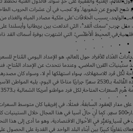
 دول العالم، الغنية والفقيرة على حدٍ سواء. فالدول الغنية تخطط لت
 شبح الجوع عن شعوبها. ولا عجب في أن عشرات الحروب الطاحنة ا
 الواحد، بسبب الخلافات على ملكية مصادر المياه والغذاء من أ
، مثل حرب "سمك القد"، التي اندلعت بين بريطانيا وأيسلندا ع
قليمية في المحيط الأطلسي، التي اشتهرت بوفرة أسماك القد ذات ا
ادات الغذاء للأفراد حول العالم، هو الإمداد اليومي المُتاح للسع
" منذ ستينيات القرن الماضي. وعندما نتحدث عن الإمداد المُتاح، ف
ًا على مدار العقود السابقة. فمثلًا، في إفريقيا كان متوسط السعر
القرن الماضي نحو 2012 سعرًا؛ أي أنه زاد بمقدار 500 سعر. كما أن حال آسيا في هذا الم
في آسيا وتغيُّر في الأحوال الاقتصادية، وهو ما أدى إلى هذا التحس
تفاوتًا كبيرًا بين أبناء البلد الواحد في القدرة على الحصول عل