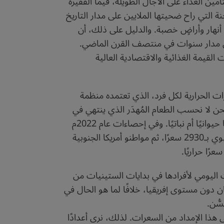
أمين الغذاء على الآجال الطويلة، فيما الفقيرة
لتي راح ضحيتها الملايين على مدار التاريخ
نهار وأراضٍ خصبة. والدليل على ذلك، أن
لى مدار سنوات في منتصف القرن الماضي.
لقيمة الغذائية والاقتصادية العالية
رات الحرارية لكل فرد، الذي تعتمده منظمة
نحن لا نحسب الطعام المُهدَر الذي ينتهي في
النفايات وغيره، بل كمية السعرات الحرارية المُتاحة لكل فرد للاستهلاك، سواء استهلكها أم لا، وسواء كان مصدرها حيوانيًا أم نباتيًا. وفي إحصاءات عام 2022م
الصادرة عن "الفاو"، يتذيّل المواطن الإفريقي هذه القائمة بـ2530 سعرًا حراريًا متاحًا في اليوم، يليه المواطن الآسيوي بـ2930 سعرًا، ثم مواطنو أمريكا الجنوبية
ات اليومي لأفرادها في بدايات الستينيات من
جال خلال الستينيات كان دون مستوى إفريقيا، خلافًا لما هو الحال في
ُّن.
ى هذا الإمداد من السعرات. لذلك، نرى أعدادًا