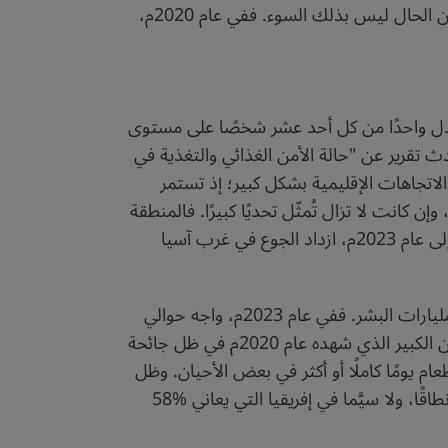
كبيرة جدًا من أبناء القارة السمراء يعانون أمراض سوء التغذية، على الرغم من أن المتوسط العام قد يعطي مؤشرًا أن الحال ليس بذلك السوء. ففي عام 2020م،
مدادات الغذاء، واجه حوالي 733 مليون شخص الجوع في عام 2023م؛ أي ما يعادل واحدًا من كل أحد عشر شخصًا على مستوى
زداد عدد الجياع بين عاميْ 2019م و2023م نحو 152 مليونًا، وفقًا لأحدث تقرير عن "حالة الأمن الغذائي والتغذية في
 في 24 يوليو 2024م. وأضاف التقرير: "تتفاوت الاتجاهات الإقليمية بشكل كبير؛ إذ تستمر
سبة السكان الذين يعانون الجوع في إفريقيا في الارتفاع لتصل إلى %20.4، وتظل مستقرة في آسيا بنسبة %8.1، وإن كانت لا تزال تُمثّل تحديًا كبيرًا. فالمنطقة
تضم أكثر من نصف مَن يعانون الجوع في العالم، وتُظهر تقدُّمًا في أمريكا اللاتينية بنسبة %6.2. ومن عام 2022م إلى عام 2023م، ازداد الجوع في غرب آسيا
إضافة إلى ذلك، فإن التقرير نفسه يُسلّط الضوء على أن الحصول على غذاء كافٍ لا يزال بعيد المنال بالنسبة إلى مليارات البشر. ففي عام 2023م، واجه حوالي
2.33 مليار شخص حول العالم انعدام أمن غذائي متوسطًا أو شديدًا. هذا الرقم لم يتغير بشكل ملحوظ منذ التحسُّن الكبير الذي شهده عام 2020م في ظل جائحة
 أنفسهم من الطعام يومًا كاملًا أو أكثر في بعض الأحيان. وظل
هذا العدد مرتفعًا بشكل مستمر منذ عام 2020م. وبينما تُظهر أمريكا اللاتينية تحسنًا، لا تزال هناك تحديات أوسع نطاقًا، ولا سيَّما في إفريقيا التي يعاني %58