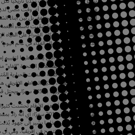
يشكِّل تأمين الغذاء للشعوب تحديًا تاريخيًا لكل
منها تتخبط اليوم، وأكثر من أي وقت مضى لدرء
اشتعلت بين شعوب مختلفة، بل بين أبناء الشعب
كثيرًا من الحروب نفسها سُمّيت بأسماء أطعمة
والسبب الرئيس فيها كان الصراع على المياه الإ
للدولتين. فماذا عن حال الغذاء في عالم اليوم؟
واحد من المؤشرات التي يُعتمد عليها لتقييم إمد
الأغذية والزراعة التابعة للأمم المتحدة "الفاو
بـ3156 سعرًا، ثم أوروبا بـ3452 سعرًا، ويحتل قمة هرم السعرات المتاحة لكل فرد مواطنو أمريكا الشمالية بـ3573 سعرًا حراريًا.
وجدير بالذكر أيضًا أن هذه الأرقام تحسّنت كثير
وقتنا الحاضر، وفي هذا ما يشير إلى جهود بُذلت 
هناك مشكلة أخرى تتضح في إفريقيا، وهي أن هناك 