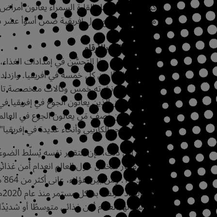
مثلًا، كانت سبع دول إفريقية ضمن أسوأ عشر دول
حجم المشكلة بالأرقام
ومنطقة البحر الكاريبي وأنحاء عديدة في إفريقيا".
كو
من سكانها انعدام أمن غذائي متوسطًا أو شديدًا.