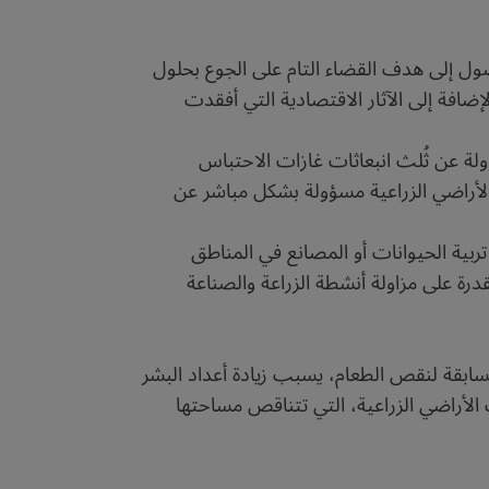
تي اجتاحت العالم بدءًا من ديسمبر 2019م، وعرقلت جهود الوصول إلى هدف القضاء التام على الجوع بحلول
لإضافة إلى الآثار الاقتصادية التي أفقدت
ؤولة عن ثُلث انبعاثات غازات الاحتباس
محاولة التوسع في الأراضي الزراعية مسؤولة بشكل مباشر عن
ربية الحيوانات أو المصانع في المناطق
درة على مزاولة أنشطة الزراعة والصناعة
لسابقة لنقص الطعام، يسبب زيادة أعداد البشر
ب الأراضي الزراعية، التي تتناقص مساحتها