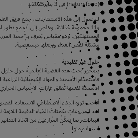
(naturefood) في 3 يناير2025م.
و11 مجموعة غذائية. وخلص إلى أنه مع تطور
المستهلكين، وهو مقياس يُعرف بـ"حصة المزرعة" 
مشكلة نقص الغذاء ويجعلها مستعصية.
حلول غير تقليدية
يتمحور بحث هذه القضية العالمية حول حلول غير تق
فاستخدام الأسمدة والمواد الكيميائية الزراعية ل
الأسمدة نفسها تُطلق غازات الاحتباس الحراري،
أتاحت ثورة الذكاء الاصطناعي الاستفادة القصو
لمد المزروعات بكميّات المياه الدقيقة اللازمة 
البيانات، بما يمكّن المزارعين من اتخاذ التدا
استفادة منها.