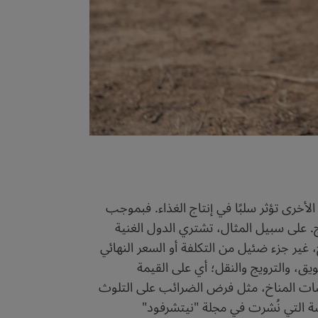
لأخرى تؤثر سلبًا في إنتاج الغذاء. فبموجب
ج. على سبيل المثال، تشتري الدول الغنية
 غير جزء ضئيل من التكلفة أو السعر النهائي
سويق، والترويج والنقل؛ أي على القيمة
ياسات المناخ، مثل فرض الضرائب على التلوث
اسة التي نُشرت في مجلة "نيتشرفود"