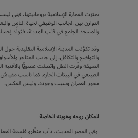
تميّزت العمارة الإسلامية بروحانيتها، فهي لي
التوازن بين الجانب الوظيفي لحياة الناس والب
والمسجد الجامع في قلب المدينة، فيُولِّد إحساس
وقد تكوَّنت المدينة الإسلامية التقليدية حول ا
والتواضع والتكافل، إلى جانب المتاجر والأسواق
الضيقة وفّرت الظل واتصلت عضويًّا بالأفنية الد
الطبيعي في البيئات الحارة. كما ناسب مقياسُ الط
محور العمران وسبب وجوده، وليس العكس.
للمكان روحه وهويته الخاصة