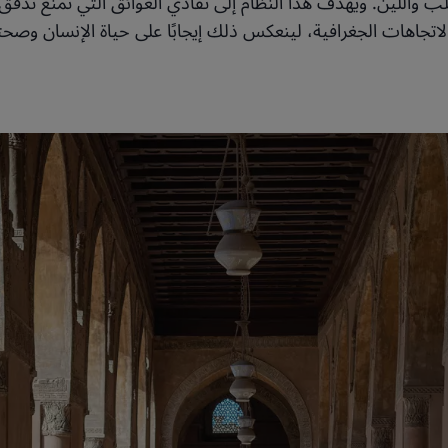
 واللين. ويهدف هذا النظام إلى تفادي العوائق التي تمنع تدفق ا
اتجاهات الجغرافية، لينعكس ذلك إيجابًا على حياة الإنسان وصحت