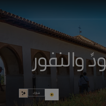
ِ والنفور
شارك