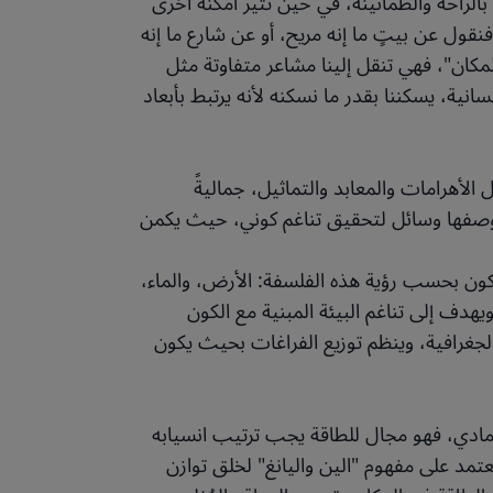
الراحة والطمأنينة، في حين تُثير أمكنة أخرى
نقول عن بيتٍ ما إنه مريح، أو عن شارع ما إنه
مكان"، فهي تنقل إلينا مشاعر متفاوتة مثل
سانية، يسكننا بقدر ما نسكنه لأنه يرتبط بأبعاد
ل الأهرامات والمعابد والتماثيل، جماليةً
ة بوصفها وسائل لتحقيق تناغم كوني، حيث يكمن
الكون بحسب رؤية هذه الفلسفة: الأرض، والماء،
يهدف إلى تناغم البيئة المبنية مع الكون
الجغرافية، وينظم توزيع الفراغات بحيث يكون
 مادي، فهو مجال للطاقة يجب ترتيب انسيابه
تمد على مفهوم "الين واليانغ" لخلق توازن