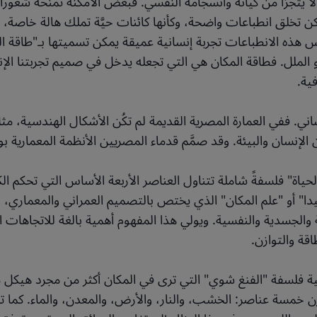
ا يتجزأ من كيانه وانسجامه النفسي. فبعض الأمكنة تمنحه شعورًا ب
كن تخلق انطباعات واضحة، وكأنها كائنات حيَّة تملك هالة خاصة، ف
س هذه الانطباعات تجربة إنسانية عميقة يمكن تسميتها بـ"طاقة ال
م أو الملل. فطاقة المكان هي التي تجعله يدخل في صميم تجربتنا الإن
ية.
لإنساني. ففي العمارة المصرية القديمة لم تكُن الأشكال الهندسية، مث
 الإنسان والبيئة. وقد صمَّم قدماء المصريين الأنظمة المعماري
الحياة" فلسفةً شاملة تتناول العناصر الأربعة الأساس التي تحكم 
فيدا" أو "علم المكان" الذي يختص بالتصميم العمراني والمعماري، و
والجسدية والنفسية. ويولي هذا المفهوم أهمية بالغة للاتجاهات 
اقة والتوازن.
ينية فلسفة "الفنغ شوي" التي ترى في المكان أكثر من مجرد هيكل
ن خمسة عناصر: الخشب، والنار، والأرض، والمعدن، والماء. كما تع