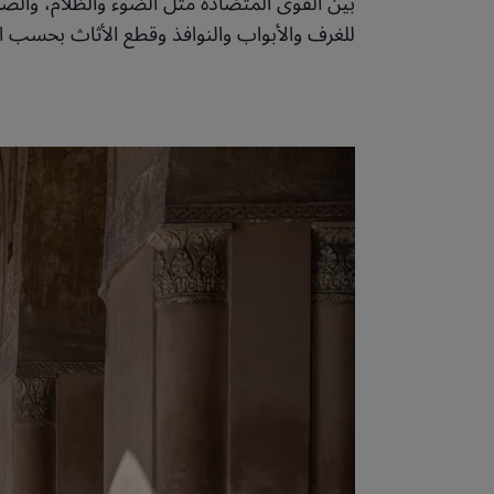
بين القوى المتضادة مثل الضوء والظلام، والصلب
للغرف والأبواب والنوافذ وقطع الأثاث بحسب ال