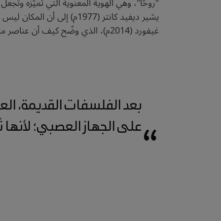
"روحًا"، وهي الهوية المعنوية التي تميِّزه وتجعل
يشير ديفيد كانتر (1977م) 
غيفورد (2014م)، الذي وضّح كيف أن عناصر مثل الضوء، واللون، والحرارة، والصوت تؤثر في الجهاز العصبي، فتُحدِّد مزاجنا وانفعالاتنا داخل الأمكنة.
بعد الفلسفات القديمة، العل
على الجهاز العصبي؛ لأنها تُح
“