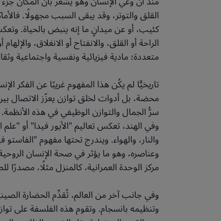
منذ أن وعي الإنسان وهو يشعر بأن المكان جزء ل
القلق والتوتر، وقد يبقى السبب مجهولًا. فالأما
كئيب، أو عن ميدانٍ ما إنه ينبض بالحياة. وتعك
الراحة أو القلق، والانفتاح أو الانغلاق، والإلها
متعددة؛ مادية فيزيائية ونفسية واجتماعية وثقاف
تاريخيًّا لم يكُن هذا المفهوم غريبًا عن الفكر ا
محضة، بل أدوات لخلق توازن يعزّز الاتصال بين
سرُّ الجمال والتوازن الوظيفي في هذه الأنظمة.
وفي الهند، تعكس تعاليم "الأيور فيدا" أو "علم 
والنار، والهواء. ويندرج تحتها مفهوم "الفاستو 
وعناصره، وهو ما يؤثر في صحة الإنسان الروحية 
مركز الوحدة العمرانية، كالمنزل مثلًا، مصدرًا للط
وفي جانب آخر من العالم، تُقدِّم الحضارة الص
وتنظيمه بانسجام. وتقوم هذه الفلسفة على تواز