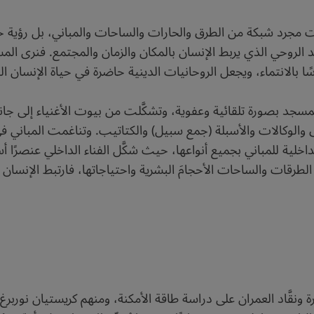
ست مجرد شبكة من الطرق والحارات والساحات والمباني، بل رؤية حض
عد الروحي الذي يربط الإنسان بالمكان والزمان والمجتمع. فنرى ا
ًا بالانتماء، ويجعل الروحانيات الدينية حاضرة في حياة الإنسان ا
لمسجد بصورة تلقائية وعفوية، وتشكَّلت من بيوت الأغنياء إلى جانب 
 والوكالات والأسبلة (جمع سبيل) والكتاتيب. وتناغمت المباني في 
اخلية للمباني بجميع أنواعها، حيث شكَّل الفناء الداخلي عنصرًا أ
رقات والساحات الأحجامَ البشرية واحتياجاتها، فارتبط الإنسان ببيئ