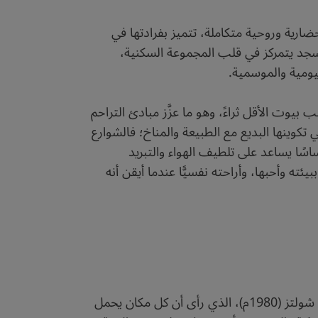
ارية وروحية متكاملة، تتميز بفرادتها في
لمسجد يتمركز في قلب المجموعة السكنية،
ليومية والموسمية.
بيوت الأقل ثراءً، وهو ما عزَّز مبادئ التراحم
تكوينها البديع مع الطبيعة والمناخ؛ فالشوارع
ساسًا يساعد على تلطيف الهواء والتبريد
ته وأحبها، وأراحته نفسيًّا عندما أيقن أنه
وفي العصر الحديث، دأب منظِّرو فلسفة العمارة ونقَّاد العمران على دراسة طاقة الأمكنة، ومنهم كريستيان نوربرغ شولتز (1980م)، الذي رأى أن كل مكان يحمل