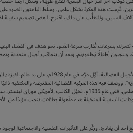
على كوكب آخر أسَر خيال البشرية لفترةٍ طويلة، وشكَّل أرضًا خصبةً
ين، دُرِست هذه الفكرة بشكل علمي، وسلَّط الباحثون الضوء على أ
 آلاف السنين. وللتغلُّب على ذلك، اقترح البعض تصميم سفينة الأ
تتحرك بسرعات تُقارب سرعة الضوء نحو هدف في الفضاء البعيد، رب
 وينجبون أطفالًا يَخلفونهم. وبعد أن تتعاقب أجيال متعددة وت
في أدبيات الخيال العلمي ظهر مفهوم سفينة الأجيال الف
. ووصف فيه هذه المركبة الفضائية المفترضة والمكتفية ذاتيًا 
ذلك، تناول هذه الفكرة عدد من كتَّاب الخيال العلمي. ففي عام 1935م، تخيَّل ال
انت السفينة المتخيلة هذه مأهولة بعائلات تنجب مزيدًا من الأ
يع أحد أن يغادره. وركَّز على التأثيرات النفسية والاجتماعية ل