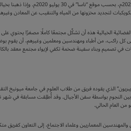
الأمريكية “ناسا” في رحلتها إلى المريخ في ع
كويكبات لتجديد مخزونها من المياه والتنقيب عن المعادن وغيرها
الفضائية الخيالية هذه أن تشكِّل مجتمعًا كاملًا مصغرًا يحتوي 
وعلى كل راكب، من أطباء ومهندسين ومعلمين وغيرهم، أن يقوم بو
ات في تصميم وبناء سفينة ضخمة تكفي لإيواء مجتمع معقد بالكامل
يبريون” الذي يقوده فريق من طلاب العلوم في جامعة ميونيخ التقن
 من العام الحالي.
والمهندسين المعماريين وعلماء الاجتماع، إلى التعاون كفريق م