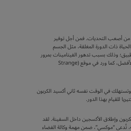
و من أصعب التحديات. فمن أجل توفير
الحياة ذات الدورة المغلقة، مثل الجسم
لتطبيق؛ وذلك بسبب تدهور الفيتامينات بمرور
الوقت، والكميات الهائلة التي ستكون مطلوبة للتخزين طويل الأجل. لذلك، ستكون الزراعة الفضائية هي الخيار الأفضل، كما ورد في موقع (Strange
اء وتستهلك في الوقت نفسه ثاني أكسيد الكربون
ا للقيام بهذا الدور.
لكربون وإطلاق الأكسجين داخل السفينة. لقد
ه، تُدعى “موكسي”، ضمن مهمة وكالة الفضاء