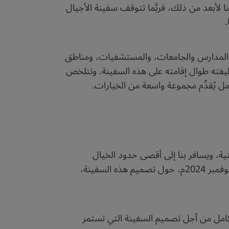
ام 2020م، بحسب موقع “ناسا” في 30 يوليو 2020م. وإذا ذهبنا بخيالنا لأبعد من ذلك، فربَّما تتوقف سفينة الأجيال
.
على المدارس والجامعات، والمستشفيات، ومناطق
ظيفته طوال إقامته على هذه السفينة. وتتلخص
 يُقدِّم مجموعة واسعة من الخيارات.
ية، ويسافر بنا إلى أقصى حدود الخيال
العلمي. يستكشف هذا المشروع إمكانية السفر بين النجوم بواسطة سفن الأجيال. وقد أُطلِقت مسابقة في شهر نوفمبر 2024م، حول تصميم هذه السفينة،
تكامل من أجل تصميم السفينة التي تستمر