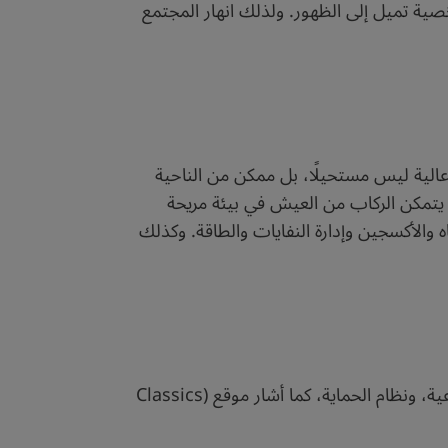
صية تميل إلى الظهور. ولذلك انهار المجتمع
عالية ليس مستحيلًا، بل ممكن من الناحية
 يتمكن الركاب من العيش في بيئة مريحة
 والأكسجين وإدارة النفايات والطاقة. وكذلك
هناك كثير من التحديات التكنولوجية تواجه هذه الفكرة، منها على سبيل المثال: أنظمة الدفع، والجاذبية الاصطناعية، ونظام الحماية، كما أشار موقع (Classics