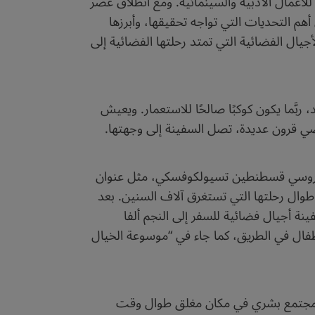
 للأعمال الأدبية والسينمائية. ومع انطلاق عصر
هم التحديات التي تواجه تحقيقها، وأبرزها
جيال الفضائية التي تمتد رحلتها الفضائية إلى
َّما يكون كوكبًا صالحًا للاستعمار. ويعيش
مضي قرون عديدة، تصل السفينة إلى وجهتها.
ضائية، أوَّل مرَّة، في عام 1928م، على يد عالم الفيزياء الروسي قسطنطين تسيولكوفسكي، مثل عنوان
طوال رحلتها التي تستغرق آلاف السنين. بعد
كاتب الأمريكي موراي لينستر، سفينة أجيال فضائية للسفر إلى النجم ألفا
طفال في الطريق، كما جاء في “موسوعة الخيال
وجود مجتمع بشري في مكان مغلق طوال وقت