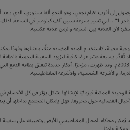
الوصول إلى أقرب نظام نجمي، وهو النجم ألفا سنتوري، الذي يبعد 
سبعين ألف سنة للوصول إلى هناك بمركبة “فوياجر 1” ، التي تسير بسرعة ستين ألف كيلومت
سفر؛ لأن العلاقة بين السرعة والزمن علاقة عكسية.
مضاد تُقدَّر بـسبعة عشر غرامًا كافية لتزويد السفينة النجمية بالطا
“ريسيرش غايت” (Research Gate) في يونيو 2003م. وقد ظهرت، مؤخرًا، أفكار جديدة تتعل
لازما، والأشرعة الشمسية، والأشرعة المغناطيسية.
ة الوحيدة الممكنة فيزيائيًا لإنشائها بشكل يؤثر في كل الأجسام 
لأجيال الفضائية حول محورها. فهل بإمكان المجتمع بداخلها أن ي
يُمكن محاكاة المجال المغناطيسي للأرض وتطبيقه على سفينة الأج
ممكنة علميًا.