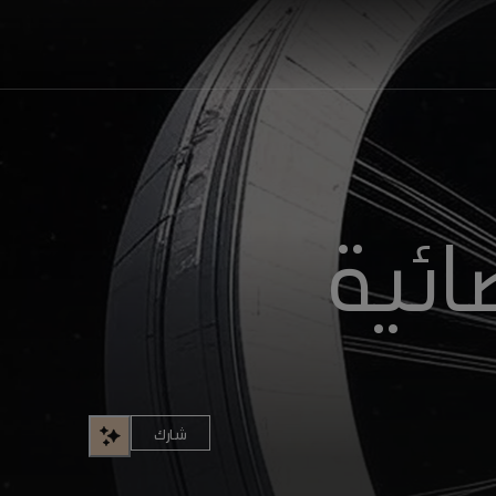
ائية
شارك