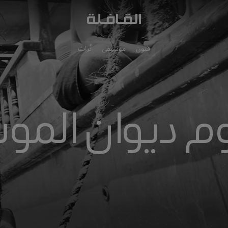
فنون
موسيقى
تُراث
وم ديوان المو