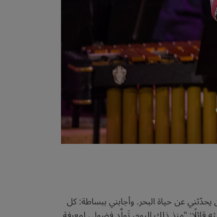
ن يحدّثني عن حياة البحر. وأجابني ببساطة: كل
قائلًا: "منذ ذلك اليوم، تَولَّد فضولي لمعرفة