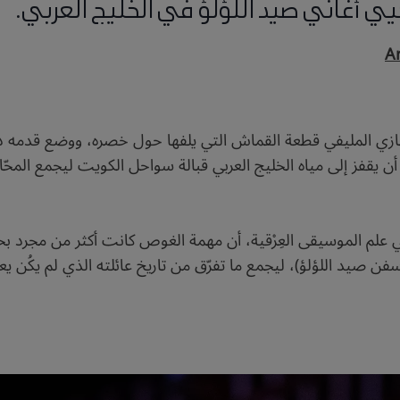
يي أغاني صيد اللؤلؤ في الخليج العربي.
A
ع غازي المليفي قطعة القماش التي يلفها حول خصره، ووضع قدمه 
ن يقفز إلى مياه الخليج العربي قبالة سواحل الكويت ليجمع المحّ
 علم الموسيقى العِرْقية، أن مهمة الغوص كانت أكثر من مجرد ب
سفن صيد اللؤلؤ)، ليجمع ما تفرّق من تاريخ عائلته الذي لم يكُن يع