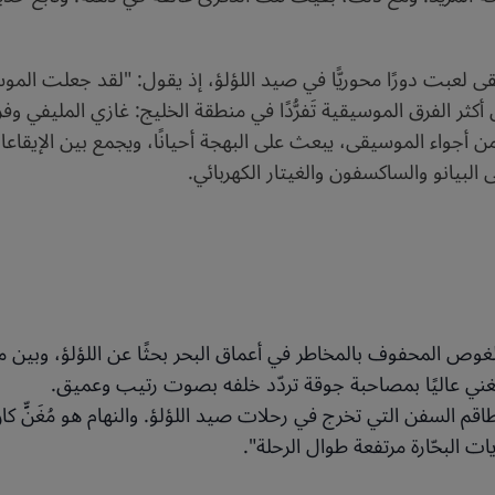
قى لعبت دورًا محوريًّا في صيد اللؤلؤ، إذ يقول: "لقد جعلت الم
كثر الفرق الموسيقية تَفرُّدًا في منطقة الخليج: غازي المليفي وفر
من أجواء الموسيقى، يبعث على البهجة أحيانًا، ويجمع بين الإيقاعات 
البيانو والساكسفون والغيتار الكهربائي.
 الغوص المحفوف بالمخاطر في أعماق البحر بحثًا عن اللؤلؤ، وبين مو
غني عاليًا بمصاحبة جوقة تردّد خلفه بصوت رتيب وعميق.
كل طاقم السفن التي تخرج في رحلات صيد اللؤلؤ. والنهام هو مُغَنٍّ ك
ات البحّارة مرتفعة طوال الرحلة".