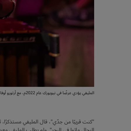
المليفي يؤدي عرضًا في نيويورك عام 2022م، مع أرتورو أوفاريل وأوركسترا الجاز الأفرو-لاتينية. تصوير: مايك كروجر.
"كنت قريبًا من جدّي"، قال المليفي مستذكرًا، ثم
الرجال ماتوا في البحر". ولم يطلب المليفي معرفة