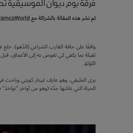
فرقة بوم ديوان الموسيقية تُح
تم نشر هذه المقالة بالشراكة مع
ramcoWorld
واقفًا على حافة القارب الشراعي (الدّهو)، خل
ثقيلة بما يكفي كي تغوص به إلى الأعماق، قبل أ
اللؤلؤ.
يرى المليفي، وهو عازف غيتار كويتي وباحث في
الحياة التي عاشها جدّه (وهو من أواخر "نواخذ" 