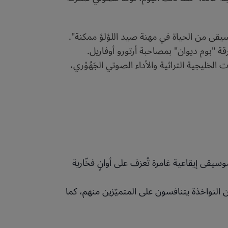
وسيقى من الحياة في مهنة صيد اللؤلؤ ممكنة".
قة "بوم ديوان" بمصاحبة أرتورو أوفاريل.
الخليجية التراثية والأداء الصوتي الجَهُوْري،
سيقى إيقاعية غامرة تُعزف على أوانٍ فخّارية
ان النواخذة يتنافسون على المتميّزين منهم، كما