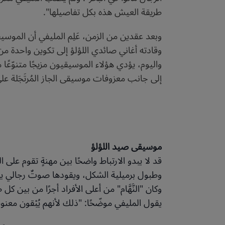
طريقة العيش هذه بكل تفاصيلها".
وبعد عقدين من الزمن، عَلِم المليفي أن الموسي
وقادته أغاني صائدي اللؤلؤ إلى تكوين واحدة من أ
واليوم، يؤدي هؤلاء الموسيقيون مزيجًا متنوّعًا 
إلى جانب معزوفات موسيقى الجاز المُرتَجَلة على 
موسيقى صيد اللؤلؤ
قد لا يبدو الارتباط واضحًا بين مهنةٍ تقوم على
وطبول برميلية الشكل، ويقودها صوتٌ رجالي ي
وكان "النَّهَّام" من أعلى الأفراد أجرًا من بين 
يقول المليفي موضّحًا: "ذلك لأنهم يُبْقون معنوي