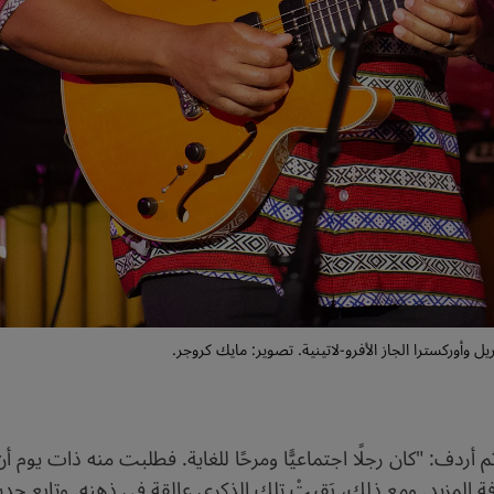
 أردف: "كان رجلًا اجتماعيًّا ومرحًا للغاية. فطلبت منه ذات يوم أ
 المزيد. ومع ذلك، بَقيتْ تلك الذكرى عالقة في ذهنه. وتابع حديثه 