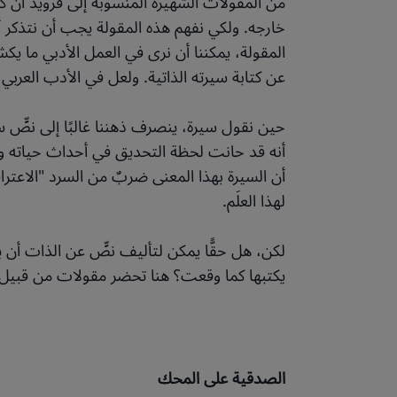
من المقولات الشهيرة المنسوبة إلى فرويد أن كل
خارجه. ولكي نفهم هذه المقولة يجب أن نتذكر أ
المقولة، يمكننا أن نرى في العمل الأدبي ما ي
عن كتابة سيرته الذاتية. ولعل في الأدب العرب
حين نقول سيرة، ينصرف ذهننا غالبًا إلى نصٍّ
أنه قد حانت لحظة التحديق في أحداث حياته وتفا
أن السيرة بهذا المعنى ضربٌ من السرد "الاعتر
لهذا العلَم.
لكن، هل حقًّا يمكن لتأليف نصٍّ عن الذات أ
يكتبها كما وقعت؟ هنا تحضر مقولات من قبيل "
الصدقية على المحك