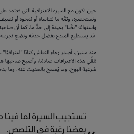
حين نكون مع السيرة الاعترافية التي تعتمد على ال
ونستحضره، وثمَّة ما نتناساه أو نمحوه أو نضي
واستوائه "نصًّا" بعيدة إلى حدٍّ ما. كما أن صاح
قد يستطيع المبدع بفضل حذقه ونضج تجربته في 
منذ سنين، أصدر رجاء النقاش كتابًا "اعترافيّ
تلقِّي هذه الاعترافات صادمًا، وأصبح صاحبها ه
شرعية البوح، وما يُسمح بالحديث عنه، وما يد
تستجيب السيرة لما فينا من 
بعضنا رغبة في التلصص.