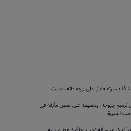
ًّا بسيرته قادرًا على رؤية ذاته، بحيث
ى ترميم جروحه، وتعميمه على بعض مآزقه في
احب السيرة.
أي أنه كتبه، وذاته تحت وطأة ضغط مارسه