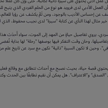
 عمل أدبي يحتوي على سيرة ذاتية لكاتبه، حتى وإن كان عملًا تخيل
ن العمل الأدبي لدى فرويد هو نوع من الحلم الفردي الذي يتيح ل
كشف عن إحساس الأديب بالوجود، ومن ثَمَّ يكشف عن رؤيا للعالم، 
ي خير مثال لهذا النأي عن كتابة "سيرة" لدى نجيب محفوظ، الذي ل
 سردي، يروي تفاصيل حياةٍ من المهد إلى الموت، سواء أَحدَث ه
صيلها، وحان وقت التفكر فيها بوصفها "رحلة" لها بداية تُفضي إل
افي"، وحين لا تكون السيرة "ذاتية" نكون مع سرد عن تاريخ علم 
ن يحتوي قصة حياة، بحيث نصبح مع أحداث تتطابق مع وقائع فعل
الصدق" و"الاعتراف". هل يمكن أن نقيم تطابقًا بين الحدث وكتاب