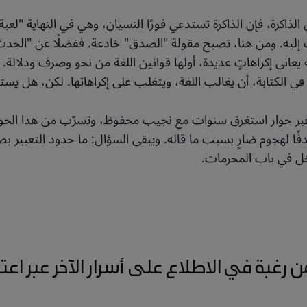
ذاكرة، فإن الذاكرة تستدعي فورًا النسيان، وهي في النهاية "لعبة" تع
ف إليه. ومن هنا، تصبح مقولة "الصدق" خادعة. ففضلًا عن "الحد
به يعاني إكراهاتٍ عديدة، أولها قوانين اللغة من نحو وصرف ودلالة
الكتابة، أن يغالب اللغة، ويتغلب على إكراهاتها. لكن، هل يس
ًا" عبر حوار استغرق سنوات مع نجيب محفوظ، وتسرّب من هذا الح
دفًا لهجوم ضارٍ بسبب ما قاله. ويبقى السؤال: ما حدود التعبير ب
خل في باب المحرمات.
رغبة في الاطلاع على أسرار الآخر عبر اعتر