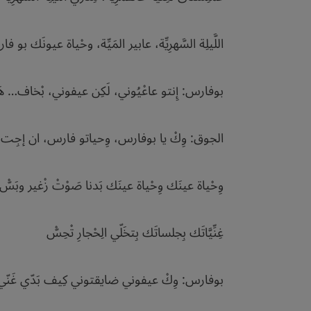
اللَّيلِة السَّهرِيِّة، عابير المَيِّة، وحْياة عيونَك بو فارس 
بوفارس: إِنتو عاعْيُوني، لَكِن عيفوني، بْخاف… هَي
الجوق: وِكْ يا بوفارس، وِحياتو فارس، ان إجِت ام فار
وِحْياة عينَك وِحْياة عينَك بَدنا صَوْتْ زْغير وبَسّْ
غِنِّيَّاتَك بِجلساتَك بِتخَلّي الِحْجارِ تْحِسّْ
بوفارس: وِكْ عيفوني ضايقتوني كِيف بَدّي غَنّي ع