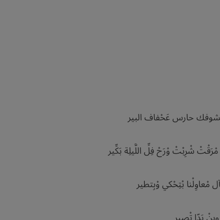
منشوفك حارس عَحْفاف البير
ْتْ شْرِبْتْ وْرَحْ فِلِّ اللَّيلِة بَكِّير
مْعاوِلْنا بْتِحْكي وْبِتطير
 وِينْ بَدّا تْصِير