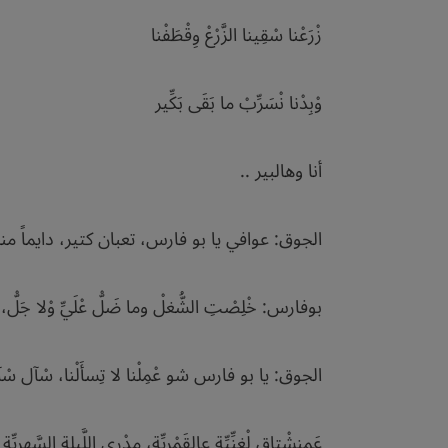
زْرَعْنا سْقِينا الزَّرْعْ وِقْطَفْنا
وْبِدْنا نْسَرِّبْ ما بَقَى بَكِّير
أنا وهالبير ..
الجوق: عوافي يا بو فارس، تعبان كتير، دايماً 
بوفارس: خْلِصْتِ الشُّغلْ وما ضَلّْ عْلَيِّ وْلا جَلّْ، مْرَق
الجوق: يا بو فارس شو عْمِلْنا لا تِسأَلْنا، سْآل سْآل 
عَمنِشْتاق لْغِنِّيِّة عالقَمْرِيِّة، مِدْري اللَّيلِة السَّهرِيِّة