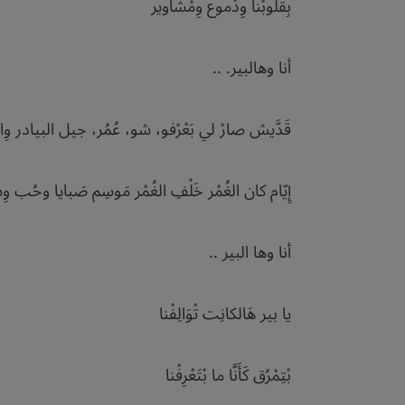
بِقلوبْنا وِدْموع وِمْشَاوير
أنا وهالبير. ..
قَدَّيش صارْ لي بَعْرْفو، شو، عُمُر، جيل البيادر وِالو
إِيّام كان الغُمْر خَلْفِ الغُمْر مَوسِم صَبايا وحُب وِ
أنا وها البير ..
يا بير هَالكانِت تْوَالِفْنا
بْتِمْرُق كَأَنَّا ما بْتَعْرِفْنا