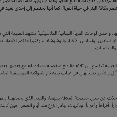
ينافسها على ذلك أحياناً نبع الماء، وهما صنوان، تماماً كما يختصر 
تختصر مكانة البئر في حياة القرية، كما أنها تختصر إلى إحدى بعيد ف
. وإحدى لوحات القرية اللبنانية الكلاسيكية مشهد الصبية التي تحم
يا تتنادرن، وتتبادلن الأخبار والوشوشات، وكثيراً ما تمر الأمهات 
 والمناسبات.
عربية تنقسم إلى ثلاثة مقاطع منفصلة ومتلاصقة مع بعضها بعضاً في
أوّل والأخير يتشابهان في غياب شبه تام للمواكبة الموسيقية تمام
تحدّث عن مدى حميميّة العلاقة بينهما، والقِدم الذي يجمعهما و
اً، أفراحاً وأحزاناً، وذكريات بيادر الزرع منذ أيّام الصغر، حين