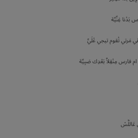
بَدْنا غِنِّيِّة
 مَرتي تْقوم تيجي عْلَيِّ
س مِنْقِلاَّ بَعْدِك صَبِيِّة
َاللَّسْ