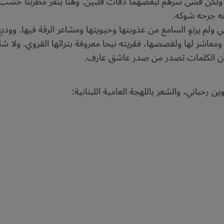
ه، ولكن فشى سرهم لبعضهما دقُات قلبين. وهنا ينقر مطربنا خشب ا
طفه جرحه شوكه.
ي ولم يرتوِ السامع من عذوبتها وحيويتها ومشاعر الرقة فيها. وودي
ومعاشر لها ولقصصها، فقريته نيحا معروفة بتراثها القروي. ولا ش
يد أن الكلمات تصدر من صدر عاشق عارف.
 رحباني، والشعر باللهجة العامية اللبنانية: