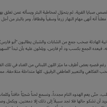
 صبايا القرية، ثم يتحوّل لمخاطبة البئر ويسأله عمن تعلق بها قل
معلناً أنه أنهى مهام النهار زرعاً وسقياً وقطافاً، ومر بالبئر من أ
دانية الهادئة صخب جمع من الشابات والشبان يطالبون “أبو فارس” 
تبه، فيعده الجمع بكسب ود أم فارس، ويلحُون عليه بأن تبدأ “السه
 رغم قصره بعض أظرف ما ميّز اللون اللبناني من الغناء في تلك
الفكاهي والتعبير العاطفي الرقيق، كلها متداخلة متلاحقة، مما ي
ب، حتّى يعم الهدوء التام مجدداً، ونسمع لحناً شجيّاً خافتاً وك
يد أن تشكو حالها فلا تجد سبيلاً إلى ذلك إلا دمعتين. ويكمل و