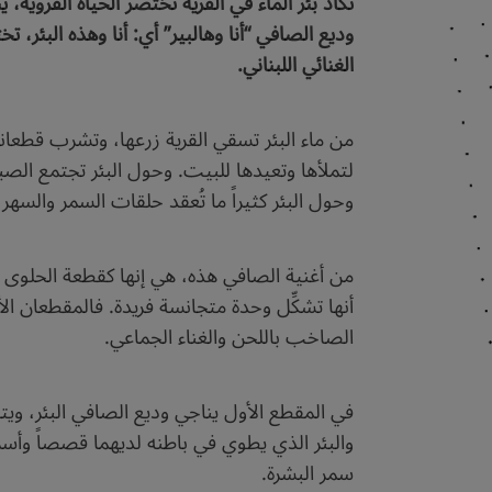
تكاد بئر الماء في القرية تختصر الحياة القروية، 
وديع الصافي “أنا وهالبير” أي: أنا وهذه البئر، 
الغنائي اللبناني.
من ماء البئر تسقي القرية زرعها، وتشرب قطعانها
لتملأها وتعيدها للبيت. وحول البئر تجتمع الصبا
وحول البئر كثيراً ما تُعقد حلقات السمر والسهر
من أغنية الصافي هذه، هي إنها كقطعة الحلوى ال
أنها تشكِّل وحدة متجانسة فريدة. فالمقطعان ال
الصاخب باللحن والغناء الجماعي.
في المقطع الأول يناجي وديع الصافي البئر، وي
والبئر الذي يطوي في باطنه لديهما قصصاً وأسرار
سمر البشرة.