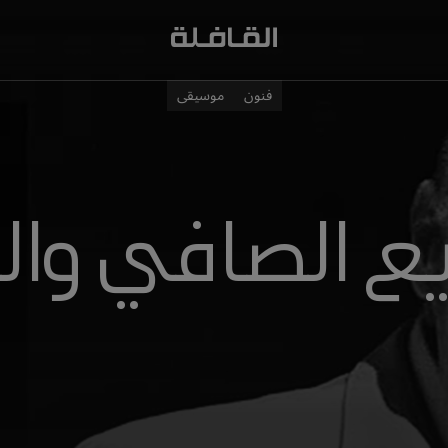
فنون
موسيقى
ع الصافي والب