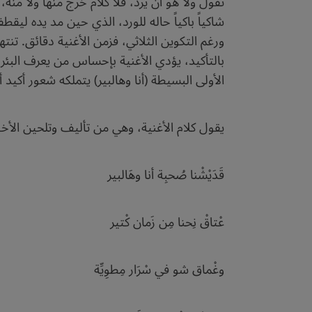
تقول ولا هو أن يرد، فلا كلام خرج منها ولا من
شاكياً باكياً حاله للورد، الذي حين مد يده ليق
ورغم التكوين الثلاثي، فزمن الأغنية دقائق. تنته
بالتأكيد، يؤدي الأغنية بإحساس من يعرف البئر 
الأولى البسيطة (أنا وهالبير) يتملكه شعور أك
يقول كلام الأغنية، وهي من تأليف وتلحين الأخوين
قَدَيْشْنا صُحبِة أنا وهَالبير
عْتاقْ نِحنا مِن زَمان كْتير
وغْماق شو في سْرَار مِطوِيِّة