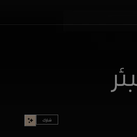
ئر
شارك