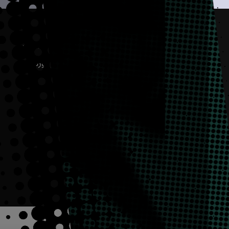
عن القافلة
موقع أرامكو السعودية
هيئة التحرير
مجلة أرامكو وورلد
بالإنجليزية
الأرشيف
مركز إثراء
وط والأحكام
ع الحقوق محفوظة
2026
©