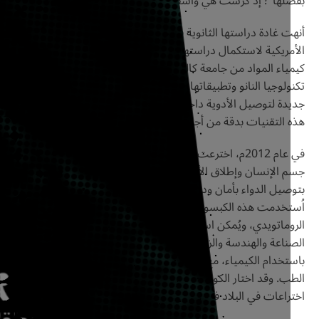
لها”؛ إذ كرَّست هي وأشقاؤها الأربعة حياتهم للطب.
 غادة دراستها الثانوية في جدة، ثم انتقلت إلى الولايات المتحدة
مريكية لاستكمال دراستها الجامعية. حصلت على درجة الدكتوراة في
كيمياء المواد من جامعة كاليفورنيا عام 2005م. ودرست في مجال
لوجيا النانو وتطبيقاتها الطبية، وركَّزت بشكل خاص على تطوير طرق
ة لتوصيل الأدوية داخل الجسم بفعالية أكبر، وقالت: “نريد أن تعمل
التقنيات بدقة من أجل تقليل التأثيرات الجانبية”.
في عام 2012م، اخترعت كبسولة نانوية يمكنها تحديد الالتهابات في
الإنسان وإطلاق الأدوية لعلاجها باستخدام الليزر، وهو ما يسمح
صيل الدواء بأمان ودقة وعند الطلب داخل جسم الإنسان. وقد
تخدمت هذه الكبسولة بنجاح لعلاج أمراض العين والتهاب المفاصل
وماتويدي، ويُمكن استخدامها في كثير من المجالات الأخرى، مثل:
ناعة والهندسة والزراعة. كما بحثت في طرق شفط الدهون الجديدة
خدام الكيمياء، مع إمكانية أن يكون لها أيضًا تطبيقات محتملة خارج
. وقد اختار الكونجرس الأمريكي عملها بوصفه واحدًا من أهم أربعة
اعات في البلاد في عام 2012م.