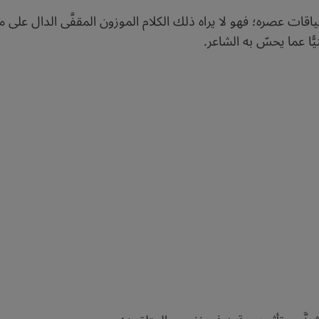
قات عصره؛ فهو لا يراه ذلك الكلام الموزون المقفَّى الدال على معنى
ّا عما يحسّ به الشاعر.