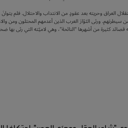
ال العراق وحريته بعد عقودٍ من الانتداب والاحتلال. فلم يتوانَ 
 من سيطرتهم. ورثى الثوّارَ العرب الذين أعدمهم المحتلون ومن
قصائد كثيرة من أشهرها "النائحة"، وهي لاميّته التي رثى بها ضحا
 "شاعر العقل ومعرّي العصر"، احتكامًا إلى