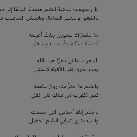
كان مفهومه لماهية الشعر متقدمًا قياسًا إلى سيا
بالشعور والتعبير الصادق وبالشكل المناسب فنيً
ما الشعرُ إلا شعوري جئتُ أعرضه
فانقدْهُ نقدًا شريفًا غير ذي دخلِ
الشعر ما عاش دهرًا بعد قائله
وسار يجري على الأفواه كالمَثلِ
والشعر ما اهتزّ منه روحُ سامعه
كمن تكهربَ من سلكٍ على غفلِ
يا شعر إنك أحلامي التي حسنت
وأنت ذكرى شبابي الناعم الخَضِلِ