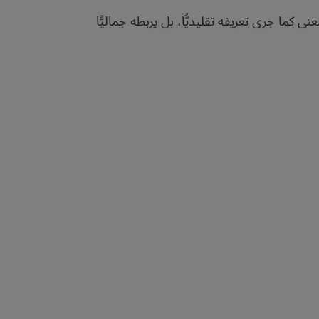
 كما جرى تعريفه تقليديًّا، بل يربطه جماليًّا