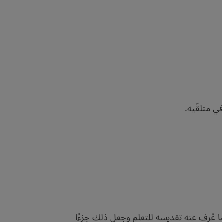
ي متلقّيه.
ة. كما عُرف عنه تقديسه للتعلم وجعل ذلك جزءًا