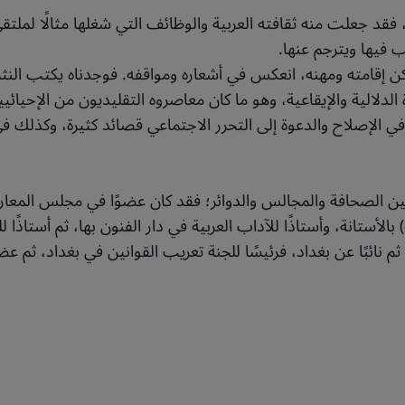
، فقد جعلت منه ثقافته العربية والوظائف التي شغلها مثالًا لمل
تب فيها ويترجم عنها.
أماكن إقامته ومهنه، انعكس في أشعاره ومواقفه. فوجدناه يكتب الن
دلالية والإيقاعية، وهو ما كان معاصروه التقليديون من الإحيائيي
الإصلاح والدعوة إلى التحرر الاجتماعي قصائد كثيرة، وكذلك في ال
ن الصحافة والمجالس والدوائر؛ فقد كان عضوًا في مجلس المعارف
بالأستانة، وأستاذًا للآداب العربية في دار الفنون بها، ثم أستاذًا
م نائبًا عن بغداد، فرئيسًا للجنة تعريب القوانين في بغداد، ثم ع