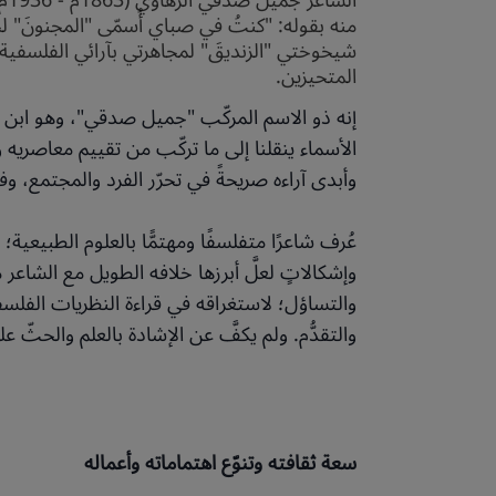
ال
منه بقوله: "كنتُ في صباي أُسمّى "المجنونَ" ل
شيخوختي "الزنديقَ" لمجاهرتي بآرائي الفلسفية".
المتحيزين.
إنه ذو الاسم المركّب "جميل صدقي"، وهو ابن رج
الأسماء ينقلنا إلى ما تركّب من تقييم معاصريه و
وأبدى آراءه صريحةً في تحرّر الفرد والمجتمع، وفي
عُرف شاعرًا متفلسفًا ومهتمًّا بالعلوم الطبيعية
وإشكالاتٍ لعلَّ أبرزها خلافه الطويل مع الشاعر 
والتساؤل؛ لاستغراقه في قراءة النظريات الفلسفية
والتقدُّم. ولم يكفَّ عن الإشادة بالعلم والحثّ عل
سعة ثقافته وتنوّع اهتماماته وأعماله