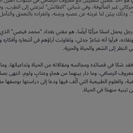
شاعر جميل صدقي الزهاوي (1863م - 1936م) هو أحد عَلَمْينِ شعريين مع معروف الرصافي 
حركاتي غير المألوفة، وفي شبابي "الطائشَ" لنزعتي إلى الطرب، و
 وذلك يبيّن لنا غربته عن عصره وزمنه، وانفراده بالتعمق والتأمل،
ل يحمل اسمًا مركّبًا أيضًا، هو مفتي بغداد "محمد فيضي" الذي ي
نقاده، فرأوا أنه شاعرٌ جدلي، وتفاوتت آراؤهم في أشعاره وأفكاره 
 النظر إلى الشعر والحياة والحرية.
؛ فقد شكا في قصائده ومجالسه ومقالاته من الحياة وتداعياتها، وما ل
معروف الرصافي، وما دار بينهما من هجاءٍ وعتابٍ ولوم، انتهى بصلح
، والعلوم الطبيعية التي ألّف فيها ودعا إلى دراستها بوصفها مقترحً
ى تبنيه منهجًا في الحياة.