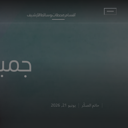
انتقل إلى المحتوى الرئيسي
أقسام
محطات
وسائط
الأرشيف
جمي
حاتم الصكََر
يونيو 21, 2026