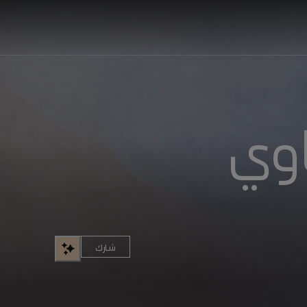
وي
شارك