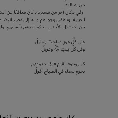
من رسالته.
وفي مكان آخر من مسيرته، كان مدافعًا عن استقل
العربية، وناهض وجودهم ودعا إلى تحرير البلاد
من الاحتلال الأجنبي وحكم بلادهم بأنفسهم. وله 
على كلِّ عودٍ صاحبٌ وخليلُ
وفي كلِّ بيتٍ رنّةٌ وعويلُ
كأن وجوهَ القومِ فوق جذوعهم
نجوم سماء في الصباح أفولُ
كان طه حسين يرى أن الزهاوي