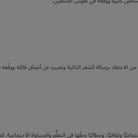
وشخَّص تأثيره ووقعه في نفوس المتلقين:
الاعتقاد برسالة الشعر الذاتية وتعبيره عن أعماق قائله ووقْعه ف
تماعيًّا وثقافيًّا، ومطالبًا بحقّها في التعلُّم والمساواة الاجتماعي