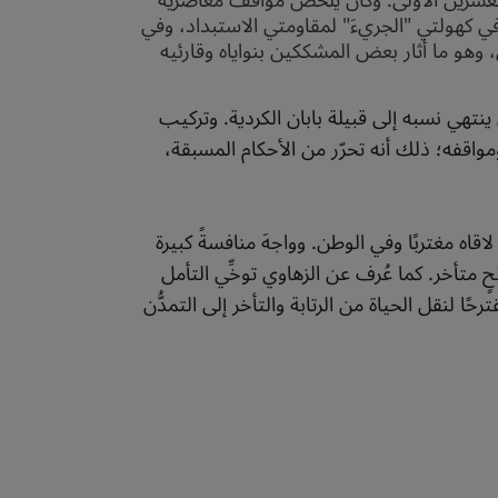
في سنوات القرن العشرين الأولى. وكان يلخّص مواقف معاصريه
في كهولتي "الجريءَ" لمقاومتي الاستبداد، وفي
 وهو ما أثار بعض المشككين بنواياه وقارئيه
نتهي نسبه إلى قبيلة بابان الكردية. وتركيب
ومواقفه؛ ذلك أنه تحرّر من الأحكام المسبقة،
اقاه مغتربًا وفي الوطن. وواجهَ منافسةً كبيرة
ٍ متأخر. كما عُرف عن الزهاوي توخِّي التأمل
ا لنقل الحياة من الرتابة والتأخر إلى التمدُّن