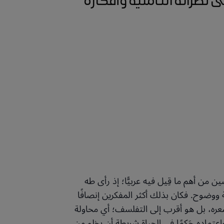
 من أهم ما قِيل فيه عربيًّا؛ إذ رأى طه
 ووضوح. فكان بذلك أكثر المفكرين إنصافًا
شعره، بل هو أقرب إلى التفلسف؛ أي محاولة
عتماده حَكمًا في الحياة شريطة أن يخلو من