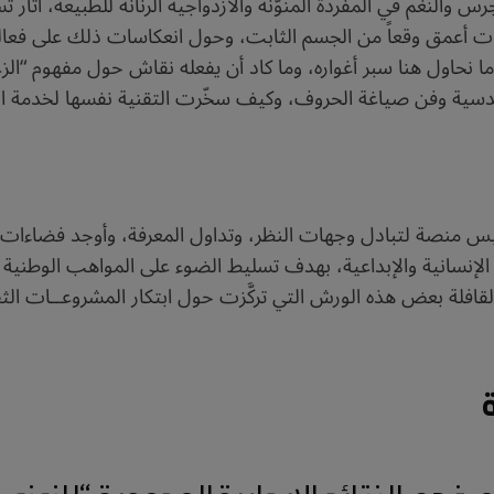
جرس والنغم في المفردة المنوّنة والازدواجية الرنَّانة للطبيعة، أث
 أعمق وقعاً من الجسم الثابت، وحول انعكاسات ذلك على فعاليا
 ما نحاول هنا سبر أغواره، وما كاد أن يفعله نقاش حول مفهوم “ال
ندسية وفن صياغة الحروف، وكيف سخّرت التقنية نفسها لخدمة الفن
سيس منصة لتبادل وجهات النظر، وتداول المعرفة، وأوجد فضاءات لل
 فهم النتائج الإيجابية المحمودة “للزعزع