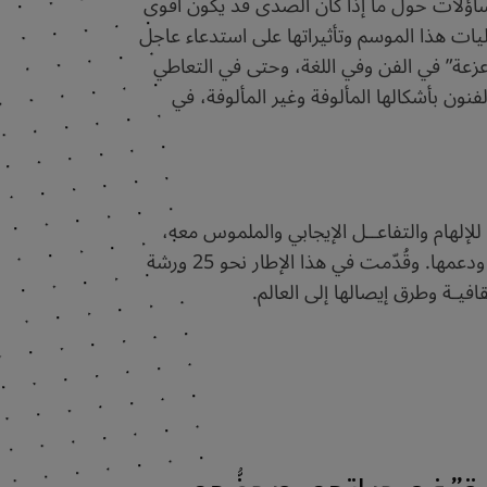
ار تساؤلات حول ما إذا كان الصدى قد يكون أقوى
ت هذا الموسم وتأثيراتها على استدعاء عاجل
زعزعة” في الفن وفي اللغة، وحتى في التعاطي
ون بأشكالها المألوفة وغير المألوفة، في
إلهام والتفاعــل الإيجابي والملموس معه،
وذلك من خلال “زعزعة” كل ما له علاقة بالعلوم الإنسانية والإبداعية، بهدف تسليط الضوء على المواهب الوطنية ودعمها. وقُدّمت في هذا الإطار نحو 25 ورشة
ــة” في حياتهم، ويحضُّهم