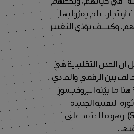
و تجارب لم يمرُّوا بها
م، وكيــف يؤدِّي التغيير
ل إن المدن التقليدية هي
حالف بين الرقمي والمادي،
ذا ما بيّنه البروفيسور
ة التقنية الجديدة
وإنترنت الأشياء، من خلال مشروعات وتجارب لمختبر (Sensible City). وهو ما اعتمد على
يها.