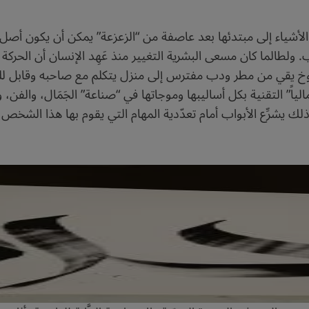
ياء إلى مبتدئها بعد عاصفة من “الزعزعة” يمكن أن يكون أصل التق
 ولطالما كان مسعى البشرية التغيير منذ عَهِد الإنسان أن الحركة 
كوخ يقي من مطر ودب مفترس إلى منزل يتكلم مع صاحبه وقابل لل
ً” التقنية بكل أساليبها وموجاتها في “صناعة” الجَمَال، والفن، وال
ذلك يشرِّع الأبواب أمام تعدّدية المهام التي يقوم بها هذا الشخص، وأ