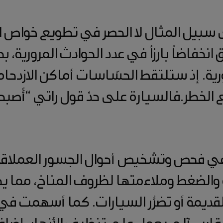
 سبيل المثال لا الحصر في تطويع خواص ا
نخفاضاً بارزاً في عدد الحوادث المرورية، 
رية. إذ ستلتقط الحسّاسات أماكن الازدحا
لخطر.فالسيارة على حدِّ قول راتي “أًصبح
 في فحص وتشخيص أحوال الجسور العملاقة 
رة والضغط وملاءمتها لظروف المناخ، مما ي
قديمة أو تضرُّر السيارات. كما أسهمت في 
 قارب آلي يعمل على تنظيف الأنهار، إضاف