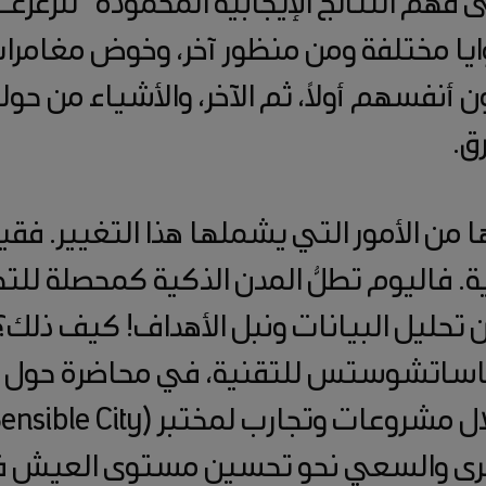
ايا مختلفة ومن منظور آخر، وخوض مغامرات أ
أنفسهم أولاً، ثم الآخر، والأشياء من حوله
ق.
 من الأمور التي يشملها هذا التغيير. فقي
ية. فاليوم تطلُّ المدن الذكية كمحصلة للت
 تحليل البيانات ونبل الأهداف! كيف ذلك؟ ه
اساتشوستس للتقنية، في محاضرة حول ثور
كبرى والسعي نحو تحسين مستوى العيش ف