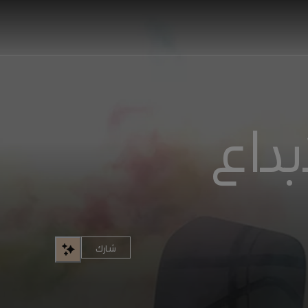
بداع
شارك