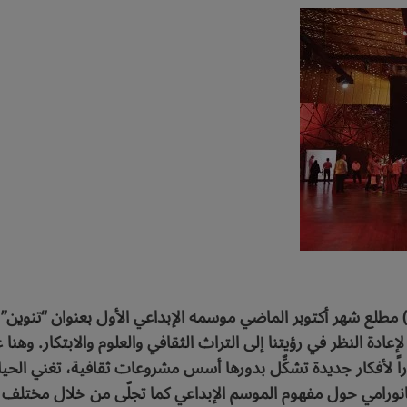
اء) مطلع شهر أكتوبر الماضي موسمه الإبداعي الأول بعنوان “تنوين”،
 لإعادة النظر في رؤيتنا إلى التراث الثقافي والعلوم والابتكار. 
اً لأفكار جديدة تشكِّل بدورها أسس مشروعات ثقافية، تغني الحياة
بانورامي حول مفهوم الموسم الإبداعي كما تجلّى من خلال مختلف 