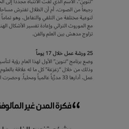
“تنوين”، الاسم الذي لفت الانتباه مجدداً إلى ال
رجيعاً من الصوت، أم أن الظلال تفترش مساحات
لنوعية مختلفة من التلقي والتفاعل، وهو تماماً
مع الموروث التراثي وإعادة تفسير الأشكال اله
تزاوج مدهش بين العلم والفن.
25 ورشة عمل خلال 17 يوماً
وضع برنامج “تنوين” الأول لهذا العام رؤية لتأ
عمل، أدارها 33 مدرِّباً عالمياً ومحلياً. وحضرت القافلة بعض هذه الورش التي تركَّزت حول ابتكار المشروعــات الثقافيـة وطرق إيصالها إلى العالم.
فكرة المدن غير المألوفة
يشجِّع تنوين الناس على