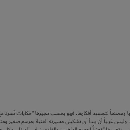
اذ لها ومصنعاً لتجسيد أفكارها، فهو بحسب تعبيرها “حكايات تُسرد
، وليس غريباً أن يبدأ أي تشكيلي مسيرته الفنية بمرسم صغير ومتوا
 تعبيرها “مَعبَراً لجميع الذاهبين والقادمين في المنزل، مكان