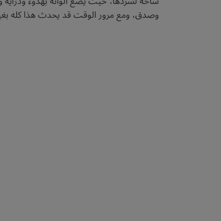
ساحة لسردها، حيث يضع ألوانه بهدوء ودراية وير
وصدق، ومع مرور الوقت قد يحدث هذا كله بغير وع