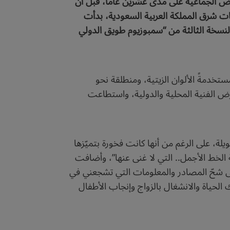
 في عديد من المعارض الجماعية على مدى عشرين عاماً، قبل أن
ات شرق المملكة العربية السعودية، بدأت
 النسخة الثالثة من “سمبوزيوم طويق الدولي
منذ عام 1998م، بالرسم على لوحات بسيطة مستخدمةً الألوان الزيتية، ومنطلقة نحو
ض الفنية المحلية والدولية، واستطاعت
ة، على الرغم من أنها كانت فخورة بتميّزها
ة الخط الأجمل.. التي لا غنى عنها”، وأضافت
لى شحّ المصادر والمعلومات التي تشجعني في
لحياة والانشغال بالزواج وإنجاب الأطفال