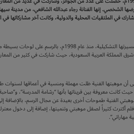
فنانة سعودية، بدأت مسيرتها الفنية في عام 1998م، حصلت على عدد من الجوائز، وشاركت
ها الشخصي. إنها الفنانة رجاء عبدالله الشافعي، من مدينة سيه
ة تشارك في الملتقيات المحلية والدولية، وكانت آخر مشاركاتها في
بدأت الفنانة السعودية رجاء عبدالله الشافعي، مسيرتها التشكيلية، 
شرق المملكة العربية السعودية، حيث شاركت في كثير من المعار
لى أن موهبتها الفنية ظلت مهملة ومنسية في أعماقها لسنوات طويل
ة، حيث كانت معروفة بين قريناتها بأنها “رسّامة المدرسة”، و”صاحب
موهبتي الفنية طموحات أخرى بعيدة عن مجال الرسم، بالإضافة إ
م أكترث كثيراً لصقل موهبتي وتنميتها، إضافة إلى دخول معترك ا
ة مهاراتي”.