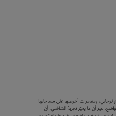
 مع لوحاتي، ومغامرات أخوضها على مساحاتها
ضع، غير أن ما يميّز تجربة الشافعي، أن
 صغير في زاوية متواضعة، يضم طاولة تحتوي