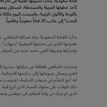
تأخذ خطوتها الجريئة والمستحقة، لتستقل بمعرض
باللوحة والألوان الزيتية، وأصبحت اليوم نحَّات
للنحت” إلى جانب 20 فناناً سعودياً وعالمياً.
طموحها الكبير من مدينتها الصغيرة “سيهات”، 
بإصرارها وتميزها الفني حصد عديد من الجوائز.
وتحدثت الشافعي للقافلة عن بداياتها، مشيرة إ
الفنيّ وجمال رسوماتها إبّان دراستها الابتدائي
أنه “مع التقدُّم في سنوات الدراسة، اعترضت 
ذلك الوقت على سلوك المسار الذي أبرع فيه، فل
الذي لم يترك لي وقتاً للتفكير في موهبتي وتنمي