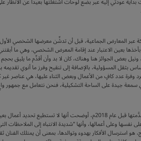
نت بداية عودتي إليه عبر بضع لوحات اشتغلتها بعيداً عن الأنظار
كة عبر المعارض الجماعية، قبل أن تدشِّن معرضها الشخصي الأول، 
ذها بعين الاعتبار عند إقامة المعرض الشخصي، وهي ما أبقتني 
نيل بعض الجوائز هنا وهناك، كان لا بد وأن أقدِّم ما يليق بحجم ال
 بثقل المسؤولية، بالإضافة إلى تنقيح وفرز ما أنوي تقديمه بما
 وفرة عدد كافٍ من الأعمال وبعض الثناء عليها، هي عناصر غير
بني سمعة جيدة على الساحة التشكيلية، فنحن نتعامل مع جمهور و
وبسؤال الشافعي عن أبرز أعمالها الفنية، التي قدَّمتها قبل عام 2018م، أوضح
” على نفسها وعلى أعمالها، وأنها “شديدة الانتباه إلى الملاحظات ا
 هو استرسال الأفكار بهدوء وتوالدها، بمعنى أن يمتلك الفنان ثق