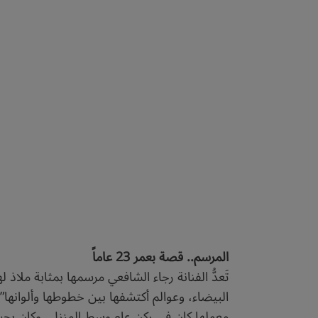
المرسم.. قصة بعمر 23 عاماً
تَعدُّ الفنانة رجاء الشافعي مرسمها بمثابة مل
البيضاء، وعوالم أكتشفها بين خطوطها وألوانها”
معملها كان في ركن عام وسط المنزل، وكان بحسب