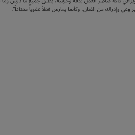
اعي كافة عناصر العمل بدقة وحرفية، يطبِّق جميع ما درس وما قرأ 
ي وإدراك من الفنان، وكأنما يمارس فعلاً عفوياً معتاداً”.