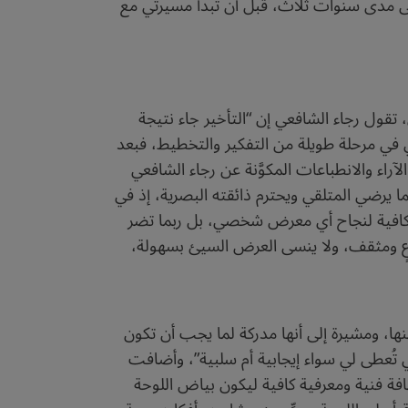
 على مدى سنوات ثلاث، قبل أن تبدأ مسيرتي مع
تقول رجاء الشافعي إن “التأخير جاء نتيجة
في مرحلة طويلة من التفكير والتخطيط، فبعد
آراء والانطباعات المكوَّنة عن رجاء الشافعي
 يرضي المتلقي ويحترم ذائقته البصرية، إذ في
 كافية لنجاح أي معرض شخصي، بل ربما تضر
اعٍ ومثقف، ولا ينسى العرض السيئ بسهولة،
ت أنها لا تستطيع تحديد أعمال بعينها، ومشيرة إلى أنها مدركة لما يجب أن تكون
لتي تُعطى لي سواء إيجابية أم سلبية”، وأضافت
افة فنية ومعرفية كافية ليكون بياض اللوحة