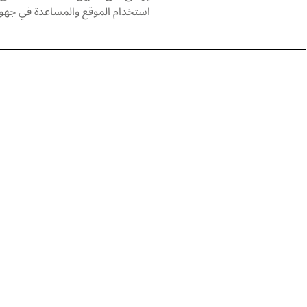
استخدام الموقع والمساعدة في جهود 
الفنان الدكتور أحمد باقر، قبل أن يواصل دراس
من الفن والسلام”، كما شارك على مدى خمسة ع
لقراءة حوار مع الفنان عباس الموسوي