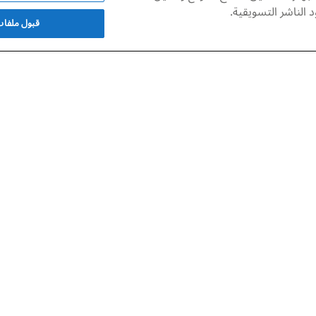
الناشر التسويقية.
قبول ملفات 
وُلِد الفنان البحريني عباس الموسوي في المنامة عام 1952م، ليصبح أحد أبرز وجوه الفن
ته في جامعة القاهرة، حيث تأثر بالأسلوب الانطباعي للفنان صبري
قود في معارض امتدت من أوروبا إلى الشرق الأقصى، وأسهم في 