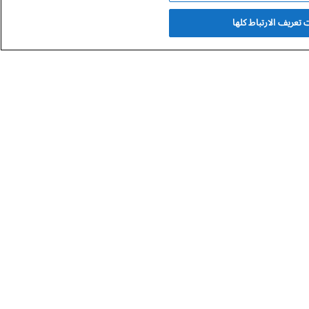
تعريف الارتباط كلها
 التشكيلي في البحرين والخليج العربي. تلقى تعليمه الفني الأول على يد
 راغب.
حصل على دبلوم تدريس الرسم عام 1975م، ثم نال بكالوريوس التصميم الداخلي من مصر عام 1979م. وفي نوفمبر 2024م، أقام معرضه الشخصي “50 عامًا
إطلاق عديد من المنصات والمشاريع الفنية.