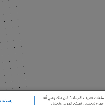
ملفات تعريف الارتباط" فإن ذلك يعني أنه
الفنان عباس الموسوي في مرسمه . (تصوير شيرين رفيع)
إعدادات مل
 جهازه لتحسين تصفح الموقع وتحليل