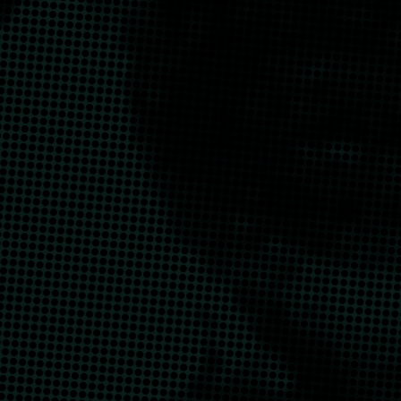
لسماء
شارك