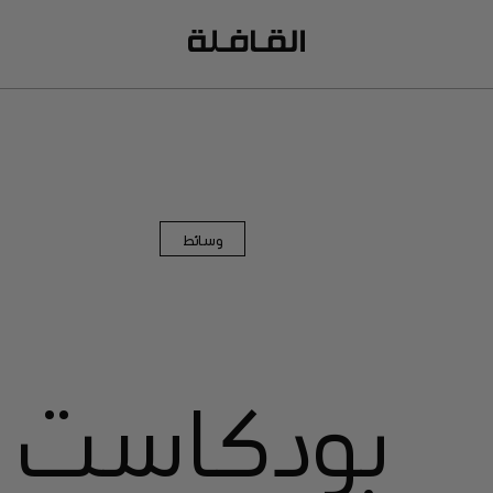
وسائط
بودكاست