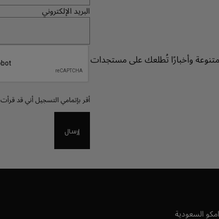
البريد الإلكتروني
متنوعة وأخبارًا تُطلعك على مستجدات
Recaptcha
أقر بإتمامي التسجيل أني قد قرأت ا
إرسال
امكو السعودية