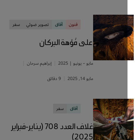
فنون
آفاق
تصوير ضوئي
سفر
على فُوَّهة البركان
مايو – يونيو | 2025
إبراهيم سرحان
مايو 14, 2025
9 دقائق
آفاق
سفر
غلاف العدد 708 (يناير-فبراير
2025)