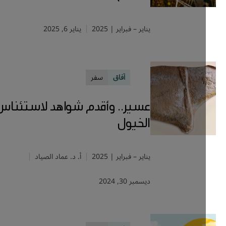
يناير – فبراير | 2025
يناير 6, 2025
آفاق
سفر
عسير.. وأقدم شواهد لاستئناس
الخيول
يناير – فبراير | 2025
أ. د. عماد الصياد
ديسمبر 30, 2024