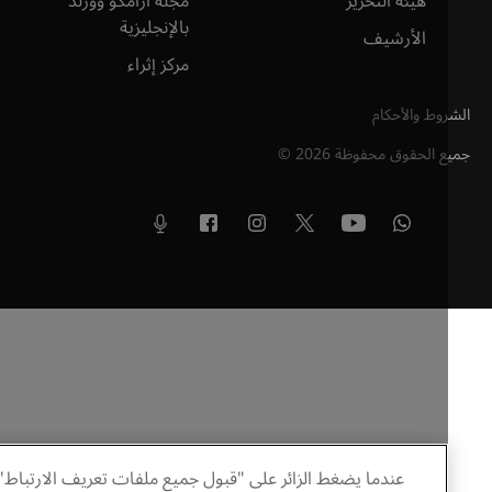
هيئة التحرير
مجلة أرامكو وورلد
بالإنجليزية
الأرشيف
مركز إثراء
وط والأحكام
ع الحقوق محفوظة
2026
©
عندما يضغط الزائر على "قبول جميع ملفات تعريف الارتباط"