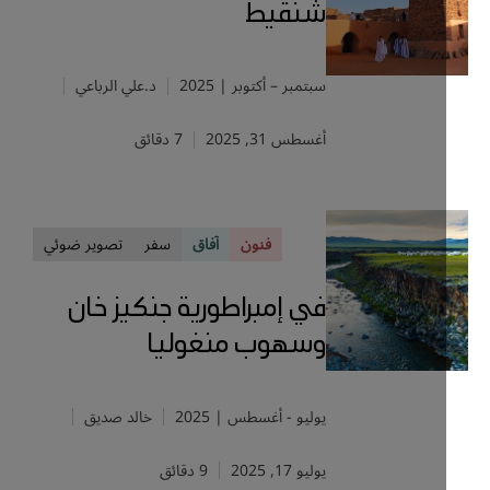
شنقيط
سبتمبر – أكتوبر | 2025
د.علي الرباعي
أغسطس 31, 2025
7 دقائق
فنون
آفاق
سفر
تصوير ضوئي
في إمبراطورية جنكيز خان
وسهوب منغوليا
يوليو - أغسطس | 2025
خالد صديق
يوليو 17, 2025
9 دقائق