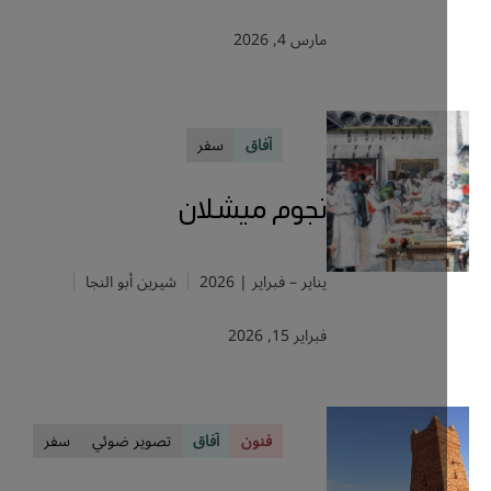
مارس 4, 2026
آفاق
سفر
نجوم ميشلان
يناير – فبراير | 2026
شيرين أبو النجا
فبراير 15, 2026
فنون
آفاق
تصوير ضوئي
سفر