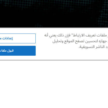
ملفات تعريف الارتباط" فإن ذلك يعني أنه
إعدادات مل
 جهازه لتحسين تصفح الموقع وتحليل
الناشر التسويقية.
قبول ملفات 
أدب
شعر
ناقِرًا فضةَ الوَجد
شعر: عبدالمنعم حسن.
مايو – يونيو | 2026
عبدالمنعم حسن
مايو 7, 2026