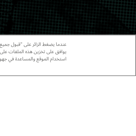
عندما يضغط الزائر على "قبول جميع 
يوافق على تخزين هذه الملفات على
استخدام الموقع والمساعدة في جهود 
أدب
شعر
الخروج من الباب العالي
شعر: عبداللطيف بن يوسف.
يوليو – أغسطس | 2026
عبداللطيف بن يوسف
يوليو 1, 2026