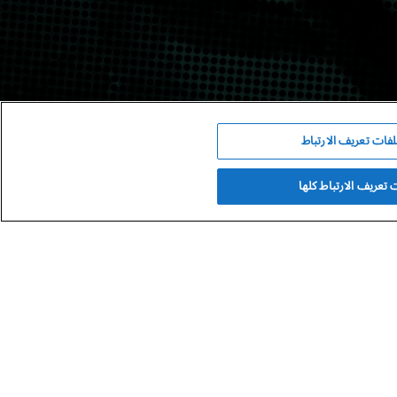
فات تعريف الارتباط
تعريف الارتباط كلها
أدب
شعر
هي امرأةٌٌ مثل كل النساء!
شعر: روضة الحاج.
مارس – أبريل | 2026
روضة الحاج
أبريل 2, 2026