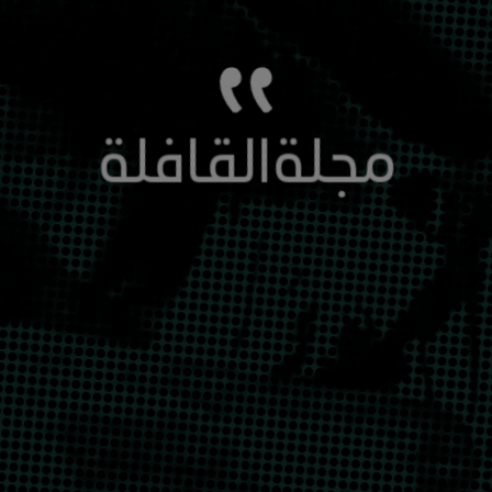
مجلة
القافلة
شِعر
سرد
تاريخ
كتب