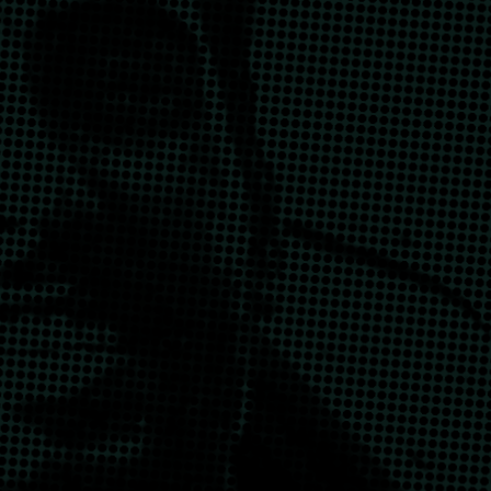
أدب
شِعر