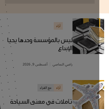
آراء
ليس بالمؤسسة وحدها يحيا
الإبداع
راضي النماصي
أغسطس 9, 2026
آراء
مع القراء
تأملات في معنى السياحة