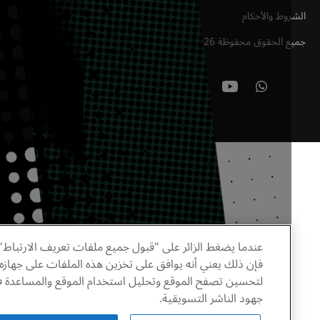
وط والأحكام
ع الحقوق محفوظة
2026
©
عندما يضغط الزائر على "قبول جميع ملفات تعريف الارتباط"
فإن ذلك يعني أنه يوافق على تخزين هذه الملفات على جهازه
لتحسين تصفح الموقع وتحليل استخدام الموقع والمساعدة في
جهود الناشر التسويقية.