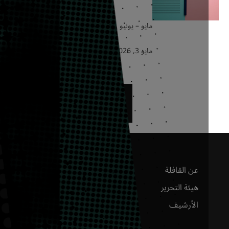
مايو – يونيو | 2026
عيد عبدالله الناصر
مايو 3, 2026
تحميل المزيد
عن القافلة
موقع أرامكو السعودية
هيئة التحرير
مجلة أرامكو وورلد
بالإنجليزية
الأرشيف
مركز إثراء