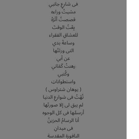
فى شارعٍ جانبي
مشيتُ وراءه
قصصتُ أثٓرٓهُ
بِعْتُ الوقتٓ
للعشاقِ الفقراء
وساعةٓ يدي
التى ورثتُها
عن أبي
رهنتُ كٓمٓاني
وكُتبي
واستطواناتِ
( يوهان شتراوس )
تُهْتُ فى شوارعِ الدنيا
لم يبق لى إلا صورتٓها
أرسمُها فى كل الوجوه
أنا الرسامُ الحزينُ
فى ميدانِ
النافورة المقدسة