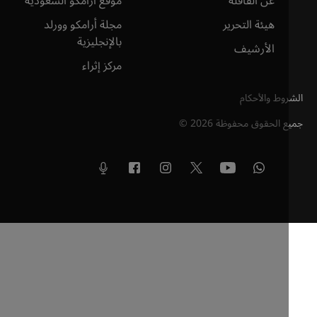
عن القافلة
موقع أرامكو السعودية
هيئة التحرير
مجلة أرامكو وورلد
بالإنجليزية
الأرشيف
مركز إثراء
وط والأحكام
ع الحقوق محفوظة
2026
©