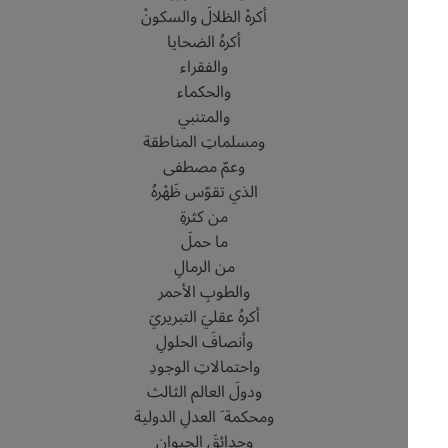
أكرهْ الظلالَ والسكونْ
أكرهُ الضحايا
والفقراء
والحكماء
والمتنبي
ومسلماتِ المناطقة
وعمّ مصطفى
الذي تقوّس ظَهْرهُ
من كثرةِ
ما حملَ
من الرمالِ
والطوبِ الأحمر
أكرهُ عقليَ التبريريَ
وأنصافَ الحلولِ
واحتمالاتِ الوجودِ
ودولَ العالم الثالث
ومحكمة َ العدلِ الدولية
وحدائقَ الحيوانِ