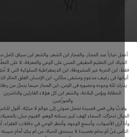
مل خبازاً عند المجاز، والمجاز ابن الشعر، والشعر ابن سياق كامل من
حياة، ابن التعليم الحقيقي المبني على الوعي والمعرفة، لا على التعلّم
، ابن الحرية غير المشروطة، ابن الديمقراطية السلوكية التى لا تُخبّئ
يابها فى رغيف مدعوم ومشفى مجَّاني، ابن الإنسان القلق الحائر الذى
رك كنْه وجوده وحضوره فى الزمن، ابن المجاز حينما يتحرَّر من رطانة
الخطابة وبؤس البلاغة، والشعر ابن كل هؤلاء القارئين والناشرين
والموزّعين.
لدتُ وفي فمي قصيدة تحمل صوتي إلى عوالم لا مرئيّة، أقول للناس
بال تتحرَّك، السماء كهف كبير يسكنه الوهم، الغيوم حبلى بالجميلات،
ا أرى الأصوات، وأسمع الوجوه، وأنتظر الوحي في حافلات الفقراء، أيها
ناس مَنْ لَمْ يحلم بقصيدة لا يستحق الحياة، من لم يبكِ أمام حبيبته لم