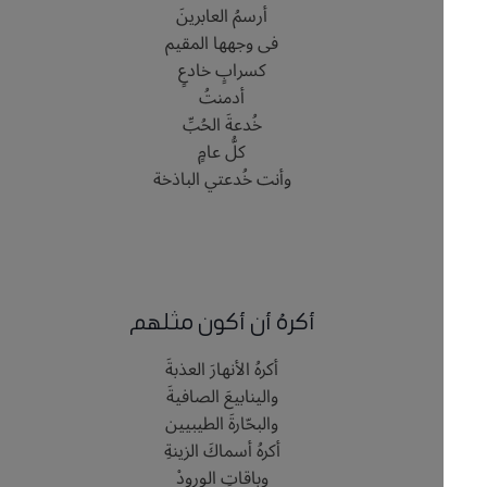
أرسمُ العابرينَ
فى وجهها المقيم
كسرابٍ خادعٍ
أدمنتُ
خُدعةَ الحُبِّ
كلُّ عامٍ
وأنت خُدعتي الباذخة
أكرهُ أن أكون مثلهم
أكرهُ الأنهارَ العذبةَ
والينابيعَ الصافيةَ
والبحّارةَ الطيبيين
أكرهُ أسماكَ الزينةِ
وباقاتِ الورودْ