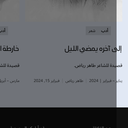
أدب
شعر
أدب
شع
ى آخره يمضي الليل
خارطة الحني
دة للشاعر طاهر رياض.
قصيدة للشاعر ناج
 – فبراير | 2024
طاهر رياض
فبراير 15, 2024
مارس – أبريل | 2025