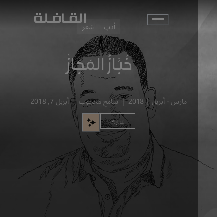
انتقل إلى المحتوى الرئيسي
أدب
شعر
خَبَّازُ المَجَازْ
مارس - أبريل | 2018
سامح محجوب
أبريل 7, 2018
شارك