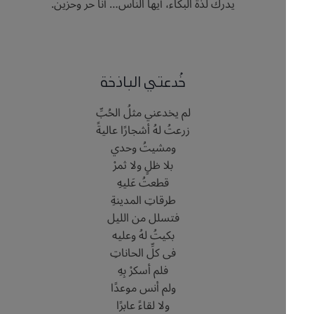
يدرك لذة البكاء، أيها الناس… أنا حر وحزين.
خُدعتي الباذخة
لم يخدعني مثلُ الحُبِّ
زرعتُ لهُ أشجارًا عاليةً
ومشيتُ وحدي
بلا ظلٍ ولا ثمرْ
قطعتُ عَليهِ
طرقاتِ المدينةِ
فتسلل من الليل
بكيتُ لهُ وعليه
فى كلِّ الحاناتِ
فلم أسكرْ بِهِ
ولم أنس موعدًا
ولا لقاءً عابرًا