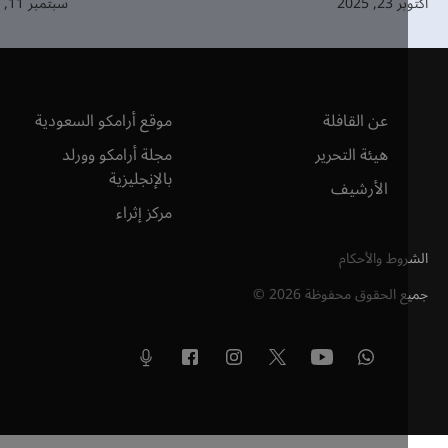
, 2025
سبتمبر 11, 2025
عن القافلة
موقع أرامكو السعودية
هيئة التحرير
مجلة أرامكو وورلد
بالإنجليزية
الأرشيف
مركز إثراء
وط والأحكام
ع الحقوق محفوظة
2026
©