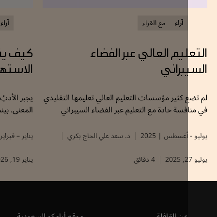
آراء
مع القراء
آراء
مع القرا
يم العالي عبر الفضاء
كيف ينقذنا ال
براني
الاستهلاكية؟
 كثير مؤسسات التعليم العالي تعليمها التقليدي
يجبر الأدبُ قارئَه عل
سة حادة مع التعليم عبر الفضاء السيبراني
المعنى. بينما تعتاش 
وسرعة التبادل.
أغسطس | 2025
د. سعد علي الحاج بكري
يناير – فبراير | 2026
4 دقائق
يناير 19, 2026
عن القافلة
موقع أرامكو السعودية