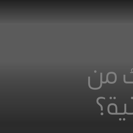
 من
ية؟