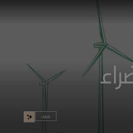
راء
شارك