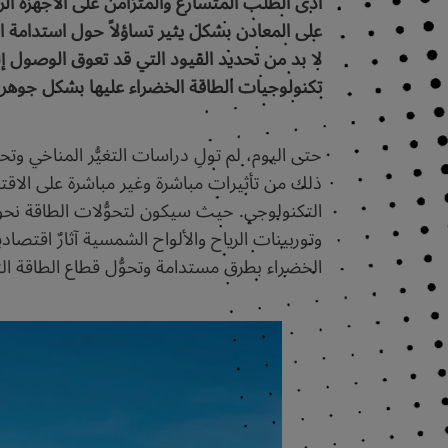
أدى الطلب المتسارع والمتزامن على الأجهزة الرق
على المعادن بشكل يثير تساؤلاً حول استدامة التح
لا بد من تحديد القيود التي قد تعوق الوصول إل
تكنولوجيات الطاقة الخضراء عليها بشكل جوهر
حتى اليوم، لم تولِ دراسات التغيُّر المناخي وتحوُ
ذلك من تأثيرات مباشرة وغير مباشرة على الاقتص
التكنولوجي. حيث سيكون لتحوُّلات الطاقة نحو ا
وتوربينات الرياح والألواح الشمسية آثارٌ اقتصا
الخضراء بطرق مستدامة وتحوُّل قطاع الطاقة ا