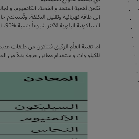
تكمن أهمية استخدام الفضة، الكادميوم، والجال
إلى طاقة كهربائية وتقليل التكلفة. وتُستخدم حالي
السيلكونية البلورية الأكثر شيوعاً بنسبة %90، لكنها ذات كثافة عالية في استخدام المعادن غير الحرجة لإنتاج كيلو وات واحد، وتتراوح كفاءتها بين 15 و%25.
اما تقنية الفِلْم الرقيق فتتكون من طبقات عدي
للكيلو وات واستخدام معادن حرجة بدلاً من الفضة، 