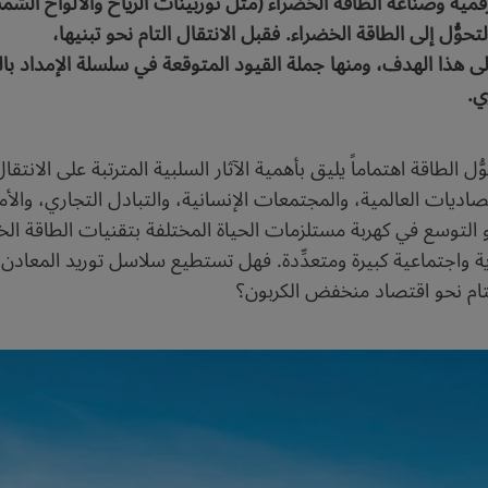
مية وصناعة الطاقة الخضراء (مثل توربينات الرياح والألواح الشمس
وُّل إلى الطاقة الخضراء. فقبل الانتقال التام نحو تبنيها،
ى هذا الهدف، ومنها جملة القيود المتوقعة في سلسلة الإمداد بالم
ي.
ّل الطاقة اهتماماً يليق بأهمية الآثار السلبية المترتبة على الانتقا
اديات العالمية، والمجتمعات الإنسانية، والتبادل التجاري، والأ
لتوسع في كهربة مستلزمات الحياة المختلفة بتقنيات الطاقة الخضر
دية واجتماعية كبيرة ومتعدِّدة. فهل تستطيع سلاسل توريد المعادن
لتام نحو اقتصاد منخفض الكربون؟