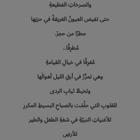
والصرخاتِ‭ ‬الفظيعةِ
حتى‭ ‬تفيض‭ ‬العيونُ‭ ‬الغريقةُ‭ ‬في‭ ‬حزنِها
مطرًا‭ ‬من‭ ‬حجرْ‭.‬
مُطرِقًا‭.. ‬‮‬
مُغرِقًا‭ ‬في‭ ‬خيالِ‭ ‬القيامةِ
وهي‭ ‬تمرِّرُ‭ ‬في‭ ‬أرقِ‭ ‬الليل‭ ‬أهوالَها
وتخيطُ‭ ‬ثيابِ‭ ‬الردى
للقلوبِ‭ ‬التي‭ ‬حلُمَت‭ ‬بالصباحِ‭ ‬البسيطِ‭ ‬المكررِ
للأغنياتِ‭ ‬النبيّةِ‭ ‬في‭ ‬شفةِ‭ ‬الطفلِ‭ ‬والطير
للأرضِ