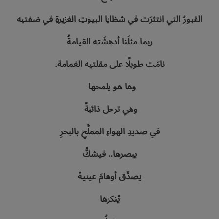
القبورُ‭ ‬التي‭ ‬انتثرَت‭ ‬في‭ ‬شظايا‭ ‬البيوتِ‭ ‬الغزيرةِ‭ ‬في‭ ‬ضفتيه
ربما‭ ‬مثلَنا‭ ‬أدهشَته‭ ‬القيامةُ
نامَت‭ ‬طويلًا‭ ‬على‭ ‬مقلتيه‭ ‬الغمامة‭.‬
وها‭ ‬هو‭ ‬يلمحها‭ ‬‮ ‬
وهي‭ ‬ترحل‭ ‬ذائبةً‭ ‬
في‭ ‬صديدِ‭ ‬الهواءِ‭ ‬المملَّحِ‭ ‬بالبحرِ
يبصرها.. ‬فيشكُّ
يصدِّق‭ ‬أوهامَ‭ ‬عينيهْ
يُنكرها