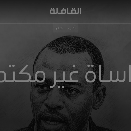
أدب
شعر
ساة غير مكتم