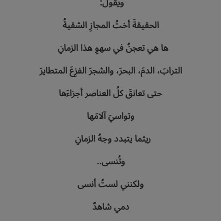
ويقولُ‭: ‬
الحقيقةَ‭ ‬أختُ‭ ‬المجازِ‭ ‬الشقيةُ
ها‭ ‬هي‭ ‬تعجنُ‭ ‬في‭ ‬سهوِ‭ ‬هذا‭ ‬الزمانِ‭ ‬‮ ‬
الترابَ،‭ ‬الدمَ،‭ ‬البحرَ،‭ ‬والشجرَ‭ ‬الفزِعَ‭ ‬المتطايرَ
حتى‭ ‬تعانقَ‭ ‬كلُ‭ ‬العناصر‭ ‬أجزاءَها
وتواسيَ‭ ‬آلامَها
ريثما‭ ‬يتبدد‭ ‬وجهُ‭ ‬الزمانِ‭ ‬‮ ‬
وتُنسى‭..‬
ولكنني‭ ‬لستُ‭ ‬أنسى
دمي‭ ‬شاهدٌ