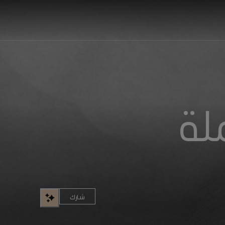
لة
شارك