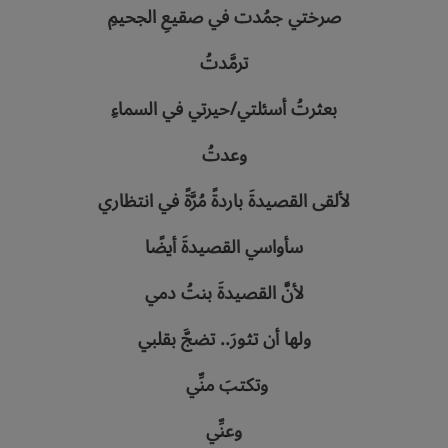
صرختي‭ ‬جمُدت‭ ‬في‭ ‬صقيعِ‭ ‬الجحيمِ
ترمَّدتُ
بعثرتُ‭ ‬أسئلتي‭/‬حيرتي‭ ‬في‭ ‬السماءِ
وعدتُ
لألقى‭ ‬القصيدةَ‭ ‬باردةً‭ ‬مُرَّةً‭ ‬في‭ ‬انتظاري
سأواسي‭ ‬القصيدةَ‭ ‬أيضًا
لأنَّ‭ ‬القصيدةَ‭ ‬بنتُ‭ ‬دمي
ولها‭ ‬أن‭ ‬تثورَ.. ‬تضجَّ‭ ‬بقلبي
وتكتبَ‭ ‬منِّي‭ ‬
وعنِّي